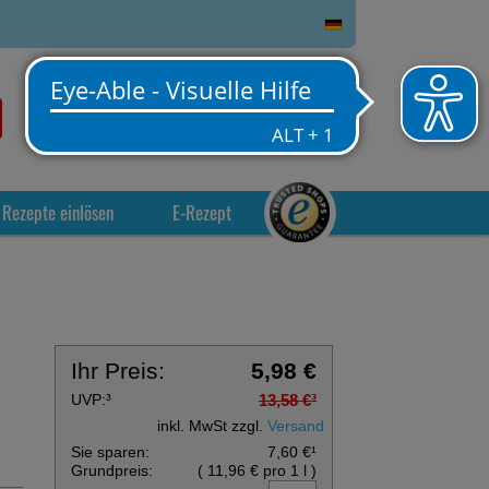
0
Service
Anmelden
Warenkorb
Rezepte einlösen
E-Rezept
Ihr Preis:
5,98 €
UVP:
³
13,58 €
³
inkl. MwSt zzgl.
Versand
Sie sparen:
7,60 €
¹
Grundpreis:
(
11,96 €
pro 1 l
)