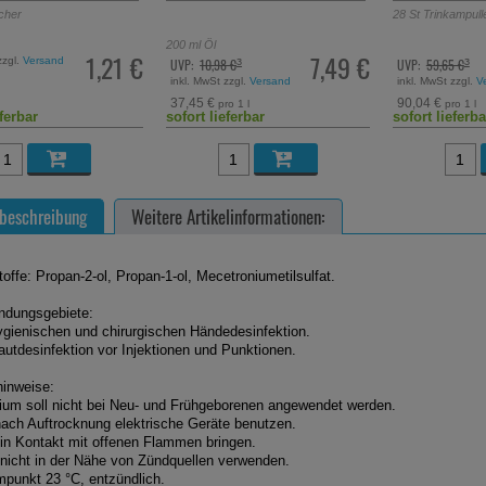
28
St
Trinkampullen
/ 560 ml
50
St
Filmtablette
7,49 €
50,42 €
 €
UVP:
59,65 €
Statt:
22,93 €
³
³
²
zzgl.
Versand
inkl. MwSt zzgl.
Versand
inkl. MwSt zzgl.
V
90,04 €
o 1 l
pro 1 l
eferbar
sofort lieferbar
sofort lieferba
beschreibung
Weitere Artikelinformationen:
toffe: Propan-2-ol, Propan-1-ol, Mecetroniumetilsulfat.
dungsgebiete:
ygienischen und chirurgischen Händedesinfektion.
autdesinfektion vor Injektionen und Punktionen.
inweise:
llium soll nicht bei Neu- und Frühgeborenen angewendet werden.
nach Auftrocknung elektrische Geräte benutzen.
 in Kontakt mit offenen Flammen bringen.
nicht in der Nähe von Zündquellen verwenden.
punkt 23 °C, entzündlich.