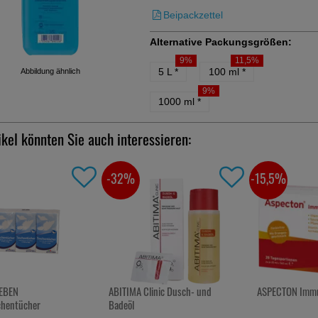
Beipackzettel
Alternative Packungsgrößen:
9%
11,5%
5 L
*
100 ml
*
Abbildung ähnlich
9%
1000 ml
*
ikel könnten Sie auch interessieren:
-15,5%
-48%
linic Dusch- und
ASPECTON Immun Trinkampullen
IBU-LYSINHEXAL
nde 12-2026