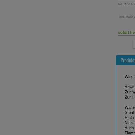
6X10
St
Tücher
200
ml
Öl
1,21 €
inkl. MwSt zzgl.
Versand
UVP:
10,98
inkl. MwSt 
37,45 €
pr
sofort lieferbar
sofort li
Produkt
Wirks
Anwen
Zur h
Zur H
Warnh
Steri
Erst 
Nicht
Auch 
Flamm