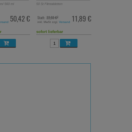
n
20
St
Filmtabletten
11,89 €
5,49 €
UVP:
11,97 €
³
ersand
inkl. MwSt zzgl.
Versand
r
sofort lieferbar