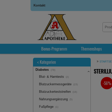
Kontakt
Bonus-Programm
Themenshops
<
Kategorien
STARTSE
STERILLI
Diabetes
(78)
Blut- & Harntests
(2)
-56%
SIE SPA
Blutzuckermessgeräte
(15)
Blutzuckerteststreifen
(16)
Nahrungsergänzung
(5)
Fußpflege
(1)