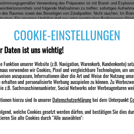
estimmungsgemäßer Verwendung des Präparates ist mit Brand- und Explosion
esinfektionsmittels sind folgende Maßnahmen zu treffen: sofortiges Aufnehme
n des Raumes sowie das Beseitigen von Zündquellen. Nicht rauchen. Im Bran
öschen. Ein etwaiges Umfüllen darf nur unter aseptischen Bedingungen (Steril
COOKIE-EINSTELLUNGEN
engruppe
r Daten ist uns wichtig!
äre Ammonium-Verbindungen
 Funktion unserer Website (z.B. Navigation, Warenkorb, Kundenkonto) set
inaus verwenden wir Cookies, Pixel und vergleichbare Technologien, um un
eisen anzupassen, Informationen über die Art und Weise der Nutzung unse
nden haben ebenfalls folgende Produkte gekauft
erhalten und personalisierte Werbung ausspielen zu können. Zu Werbezw
wie z.B. Suchmaschinenanbieter, Social Networks oder Werbeagenturen we
-51%
-75%
ionen hierzu sind In unserer
Datenschutzerklärung
bei dem Unterpunkt
Co
olgend, welche Cookies gesetzt werden dürfen, und bestätigen Sie dies du
ieren Sie alle Cookies durch "Alle auswählen":