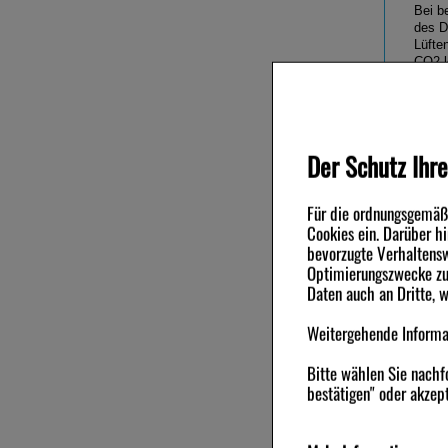
Bei b
des D
Lüfte
CO2 l
War
Der Schutz Ihre
Quart
Für die ordnungsgemäße
Cookies ein. Darüber h
bevorzugte Verhaltensw
Andere Ku
Optimierungszwecke zu 
Daten auch an Dritte, 
-55%
-56%
Weitergehende Informat
Bitte wählen Sie nachf
bestätigen" oder akzept