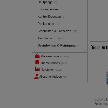
Hautpflege
(3)
Insulinspritzen
(1)
Kontrolllösungen
(3)
Penkanülen
(10)
Stechhilfen & Lanzetten
(12)
Taschen & Etuis
(3)
Diese Art
Desinfektion & Reinigung
(4)
Markenshops
(17354)
-32%
Themenshops
(748)
Hersteller
(6322)
Geschenkideen
(92)
GESUND LEBEN
ABITIMA C
Papiertaschentücher
Badeöl
MHD bis E