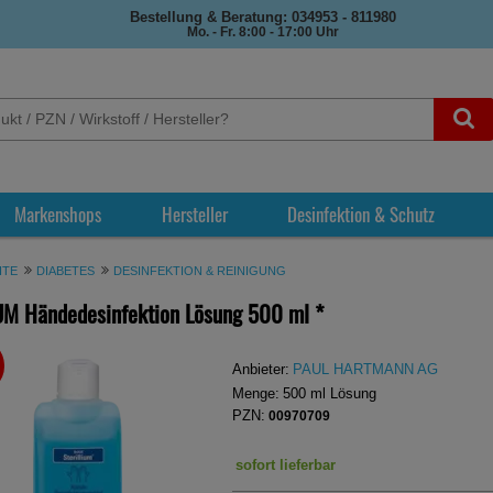
Bestellung & Beratung: 034953 - 811980
Mo. - Fr. 8:00 - 17:00 Uhr
Markenshops
Hersteller
Desinfektion & Schutz
ITE
DIABETES
DESINFEKTION & REINIGUNG
UM Händedesinfektion Lösung
500 ml
*
REN
Anbieter:
PAUL HARTMANN AG
Menge:
500
ml
Lösung
PZN:
00970709
sofort lieferbar