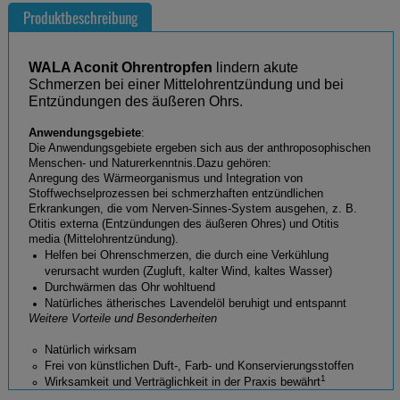
Produktbeschreibung
WALA Aconit Ohrentropfen
lindern akute
Schmerzen bei einer Mittelohrentzündung und bei
Entzündungen des äußeren Ohrs.
Anwendungsgebiete
:
Die Anwendungsgebiete ergeben sich aus der anthroposophischen
Menschen- und Naturerkenntnis.Dazu gehören:
Anregung des Wärmeorganismus und Integration von
Stoffwechselprozessen bei schmerzhaften entzündlichen
Erkrankungen, die vom Nerven-Sinnes-System ausgehen, z. B.
Otitis externa (Entzündungen des äußeren Ohres) und Otitis
media (Mittelohrentzündung).
Helfen bei Ohrenschmerzen, die durch eine Verkühlung
verursacht wurden (Zugluft, kalter Wind, kaltes Wasser)
Durchwärmen das Ohr wohltuend
Natürliches ätherisches Lavendelöl beruhigt und entspannt
Weitere Vorteile und Besonderheiten
Natürlich wirksam
Frei von künstlichen Duft-, Farb- und Konservierungsstoffen
1
Wirksamkeit und Verträglichkeit in der Praxis bewährt
Bereits ab dem Säuglingsalter