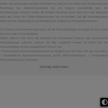
Inhalte sind auf wichtige sachliche Informationen reduziert und stellen keine Empfehlung oder
Bewerbung des Artikels/Arzneimittels dar und können unvollständig sein. Die
Produkthinweise ersetzen weder die fachliche Beratung durch einen Arzt oder Apotheker
noch das Lesen des Original-Beipackzettels bei Arzneimitteln. Die ipill Versandapotheke
haftet nicht für Vollständigkeit und Richtigkeit der aufgeführten Produktinformationen.
*Zu Risiken und Nebenwirkungen lesen Sie die Packungsbeilage und fragen Sie Ihre Ärztin,
Ihren Arzt oder in Ihrer Apotheke.
Sollten während oder durch die Einnahme der Arzneimittel Probleme und unerwünschte
Nebenwirkungen auftreten, nehmen Sie bitte umgehend Kontakt mit Ihrem Arzt, bei
Tierarzneimitteln mit dem behandelnden Tierarzt, auf.
¹ Preisersparnis unseres Angebotspreises im Vergleich zum AVP oder UVP des Herstellers.
² Unverbindlicher Apothekenverkaufspreis gemäß ABDA-Artikelstamm. ³ Unverbindliche
Preisempfehlung des Herstellers.
Vertrag widerrufen