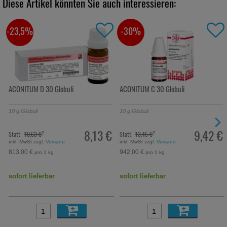
Diese Artikel könnten Sie auch interessieren:
-23,5%
-30%
ACONITUM D 30 Globuli
ACONITUM C 30 Globuli
10
g
Globuli
10
g
Globuli
8,13 €
9,42 €
Statt:
10,63 €
Statt:
13,45 €
²
²
inkl. MwSt zzgl.
Versand
inkl. MwSt zzgl.
Versand
813,00 €
942,00 €
pro 1 kg
pro 1 kg
sofort lieferbar
sofort lieferbar