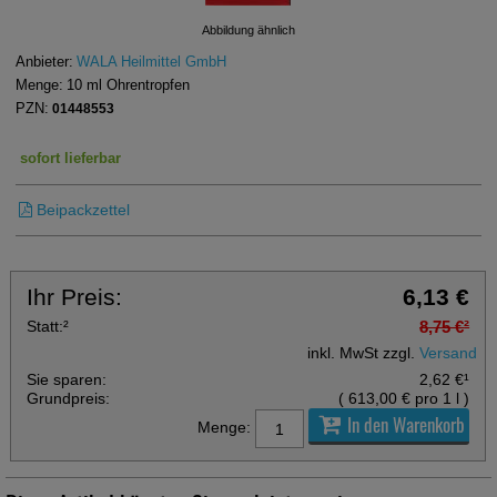
Abbildung ähnlich
Anbieter:
WALA Heilmittel GmbH
Menge:
10
ml
Ohrentropfen
PZN:
01448553
sofort lieferbar
Beipackzettel
Ihr Preis:
6,13 €
Statt:
²
8,75 €
²
inkl. MwSt zzgl.
Versand
Sie sparen:
2,62 €
¹
Grundpreis:
(
613,00 €
pro 1 l
)
In den Warenkorb
Menge: