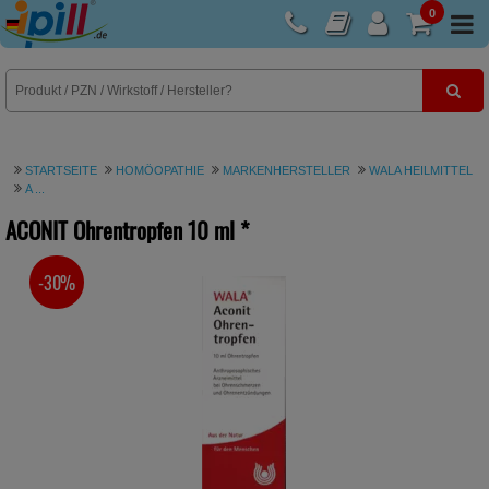
0
E-Rezept
STARTSEITE
HOMÖOPATHIE
MARKENHERSTELLER
WALA HEILMITTEL
A ...
ACONIT Ohrentropfen
10 ml
*
-30%
SIE SPAREN