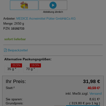
Abbildung ähnlich
Anbieter:
MEDICE Arzneimittel Pütter GmbH&Co.KG
Menge:
2X50
g
PZN:
10192733
sofort lieferbar
Beipackzettel
Alternative Packungsgrößen:
20,5%
19,5%
35 g
*
70 g
*
Ihr Preis:
31,98 €
Statt:
²
40,59 €
²
inkl. MwSt zzgl.
Versand
Sie sparen:
8,61 €
¹
Grundpreis:
(
319,80 €
pro 1 kg
)