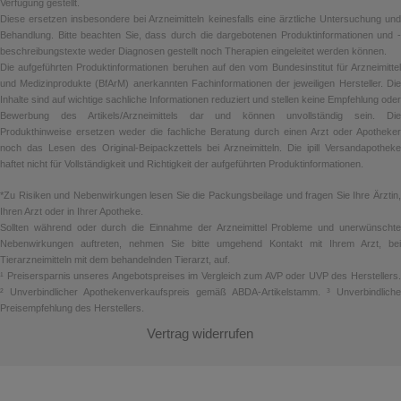
Verfügung gestellt.
Diese ersetzen insbesondere bei Arzneimitteln keinesfalls eine ärztliche Untersuchung und
Behandlung. Bitte beachten Sie, dass durch die dargebotenen Produktinformationen und -
beschreibungstexte weder Diagnosen gestellt noch Therapien eingeleitet werden können.
Die aufgeführten Produktinformationen beruhen auf den vom Bundesinstitut für Arzneimittel
und Medizinprodukte (BfArM) anerkannten Fachinformationen der jeweiligen Hersteller. Die
Inhalte sind auf wichtige sachliche Informationen reduziert und stellen keine Empfehlung oder
Bewerbung des Artikels/Arzneimittels dar und können unvollständig sein. Die
Produkthinweise ersetzen weder die fachliche Beratung durch einen Arzt oder Apotheker
noch das Lesen des Original-Beipackzettels bei Arzneimitteln. Die ipill Versandapotheke
haftet nicht für Vollständigkeit und Richtigkeit der aufgeführten Produktinformationen.
*Zu Risiken und Nebenwirkungen lesen Sie die Packungsbeilage und fragen Sie Ihre Ärztin,
Ihren Arzt oder in Ihrer Apotheke.
Sollten während oder durch die Einnahme der Arzneimittel Probleme und unerwünschte
Nebenwirkungen auftreten, nehmen Sie bitte umgehend Kontakt mit Ihrem Arzt, bei
Tierarzneimitteln mit dem behandelnden Tierarzt, auf.
¹ Preisersparnis unseres Angebotspreises im Vergleich zum AVP oder UVP des Herstellers.
² Unverbindlicher Apothekenverkaufspreis gemäß ABDA-Artikelstamm. ³ Unverbindliche
Preisempfehlung des Herstellers.
Vertrag widerrufen