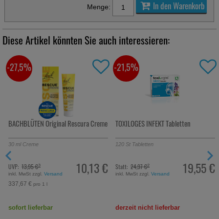
In den Warenkorb
Menge:
Diese Artikel könnten Sie auch interessieren:
-27,5%
-21,5%
BACHBLÜTEN Original Rescura Creme
TOXILOGES INFEKT Tabletten
30
ml
Creme
120
St
Tabletten
€
10,13 €
19,55 €
UVP:
13,95 €
Statt:
24,97 €
³
²
inkl. MwSt zzgl.
Versand
inkl. MwSt zzgl.
Versand
337,67 €
pro 1 l
sofort lieferbar
derzeit nicht lieferbar