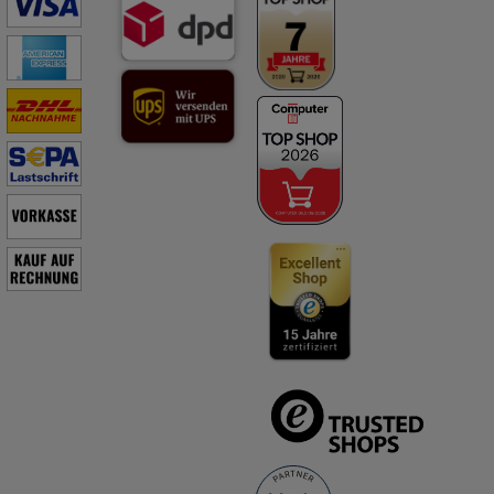
01/2022 bzw. 02/2022. MEDICE Arzneimittel, 58638 Iserlohn.
Aktion: MEDITONSIN Tropfen 2x50 mL erhalten Sie im Set mit
einem Taschenwärmer
(Angebot solange Vorrat reicht.)
Warengruppe
Homöopathie/Biochemie