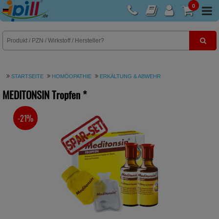
0
E-Rezept
STARTSEITE
HOMÖOPATHIE
ERKÄLTUNG & ABWEHR
MEDITONSIN Tropfen
*
-21%
SIE SPAREN