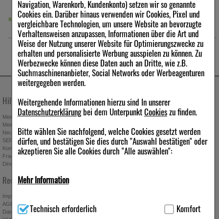
Navigation, Warenkorb, Kundenkonto) setzen wir so genannte
% NRV), Zink 2,5 mg (25 % NRV), Chrom 10 µg (25 % NRV),
Molybdän 12,5 µg (24 % NRV), Jod 38 µg (25 % NRV).
Cookies ein. Darüber hinaus verwenden wir Cookies, Pixel und
sofort lieferbar
derzeit nicht lieferbar
vergleichbare Technologien, um unsere Website an bevorzugte
Sekundäre Pflanzenstoffe:
Citrus-Bioflavonoide (Hesperidin) 3
Verhaltensweisen anzupassen, Informationen über die Art und
mg, Lutein 1,5 mg.
Weise der Nutzung unserer Website für Optimierungszwecke zu
erhalten und personalisierte Werbung ausspielen zu können. Zu
Zutaten:
Sorbitol*, L-Ascorbinsäure, Citronensäure, Aroma,
Carboxymethylcellulose, DL-α-Tocopherylacetat, Eisenfumarat,
Werbezwecke können diese Daten auch an Dritte, wie z.B.
Nicotinamid, Zinkcitrat, Calcium-D-Pantothenat, Magnesiumsalze
Suchmaschinenanbieter, Social Networks oder Werbeagenturen
der Speisefettsäuren, Citrusbioflavonoide, Aspartam,
weitergegeben werden.
Mangansulfat, Lutein, Thiaminmononitrat, Acesulfam, Riboflavin,
Kupfercitrat, Pyridoxinhydrochlorid, Retinylacetat, Lycopin,
Hilfe & Kontakt
Unternehmen
Weitergehende Informationen hierzu sind In unserer
Folsäure, Kaliumiodat, Chromtrichlorid, Natriumselenat,
Datenschutzerklärung
bei dem Unterpunkt
Cookies
zu finden.
Natriummolybdat, Phytomenadion, Biotin, Cholecalciferol,
Mein Kundenkonto
Stellenangebote
Cyanocobalamin.
Mein Merkzettel
Presseportal
Enthält eine Phenylalaninquelle!
Bitte wählen Sie nachfolgend, welche Cookies gesetzt werden
Neuregistrierung
Affiliate-Programm
dürfen, und bestätigen Sie dies durch "Auswahl bestätigen" oder
SEPA-Empfängerüberprüfung
Download-Archiv
Hinweise
akzeptieren Sie alle Cookies durch "Alle auswählen":
Kontakt
Bonus-Programm
Fragen & Antworten
Freundschaftswerbung
Die empfohlene tägliche Verzehrmenge darf nicht überschritten
Direktbestellung
Gutscheine & Aktionen
werden. Nahrungsergänzungsmittel sind kein Ersatz für eine
Newsletter anmelden & Vorteile
Mehr Information
Rechtliches
ausgewogene Ernährung und eine gesunde Lebensweise.
sichern
Außerhalb der Reichweite von kleinen Kindern aufbewahren. Nicht
für Kinder unter 4 Jahren geeignet.
Technisch Notwendig:
Hierbei handelt es sich um Cookies, die
Impressum
AGB
Technisch erforderlich
Komfort
für die Grundfunktionen unserer Website notwendig sind (z.B.
Pflichttext
Datenschutz
Navigation, Warenkorb, Kundenkonto), weshalb auf diese nicht