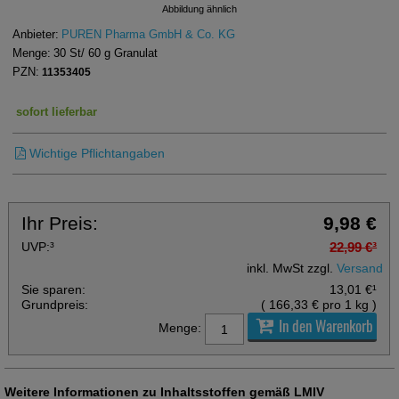
Abbildung ähnlich
Anbieter:
PUREN Pharma GmbH & Co. KG
Menge:
30
St
/ 60 g
Granulat
PZN:
11353405
sofort lieferbar
Wichtige Pflichtangaben
Ihr Preis:
9,98 €
UVP:
³
22,99 €
³
inkl. MwSt zzgl.
Versand
Sie sparen:
13,01 €
¹
Grundpreis:
(
166,33 €
pro 1 kg
)
In den Warenkorb
Menge:
Weitere Informationen zu Inhaltsstoffen gemäß LMIV