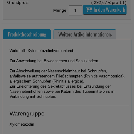
Grundpreis:
(
292,67 €
pro 1 l
)
In den Warenkorb
Menge:
Produktbeschreibung
Weitere Artikelinformationen:
Wirkstoff: Xylometazolinhydrochlorid.
Zur Anwendung bei Erwachsenen und Schulkindern.
Zur Abschwellung der Nasenschleimhaut bei Schnupfen,
anfallsweise auftretendem Fließschnupfen (Rhinitis vasomotorica),
allergischem Schnupfen (Rhinitis allergica).
Zur Erleichterung des Sekretabflusses bei Entzündung der
Nasennebenhöhlen sowie bei Katarrh des Tubenmittelohrs in
Verbindung mit Schnupfen.
Warengruppe
Xylometazolin