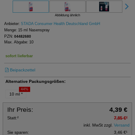
Abbildung ähnlich
Anbieter:
STADA Consumer Health Deutschland GmbH
Menge:
15
ml
Nasenspray
PZN:
04482680
Max. Abgabe:
10
sofort lieferbar
Beipackzettel
Alternative Packungsgrößen:
44%
10 ml
*
Ihr Preis:
4,39 €
Statt:
²
7,85 €
²
inkl. MwSt zzgl.
Versand
Sie sparen:
3,46 €
¹