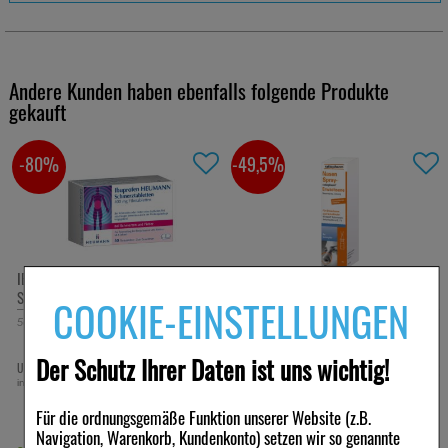
Andere Kunden haben ebenfalls folgende Produkte
gekauft
-80%
-49,5%
IBUPROFEN Heumann
NASENSPRAY-ratiopharm
Schmerztabletten 400 mg
Erwachsene kons.frei
COOKIE-EINSTELLUNGEN
50
St
Filmtabletten
15
ml
Nasenspray
Der Schutz Ihrer Daten ist uns wichtig!
2,39 €
3,79 €
UVP:
11,84 €
UVP:
7,50 €
³
³
inkl. MwSt zzgl.
Versand
inkl. MwSt zzgl.
Versand
252,67 €
pro 1 l
Für die ordnungsgemäße Funktion unserer Website (z.B.
Navigation, Warenkorb, Kundenkonto) setzen wir so genannte