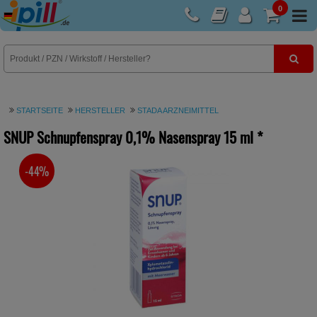
0
E-Rezept
STARTSEITE
HERSTELLER
STADA ARZNEIMITTEL
SNUP Schnupfenspray 0,1% Nasenspray
15 ml
*
-44%
SIE SPAREN