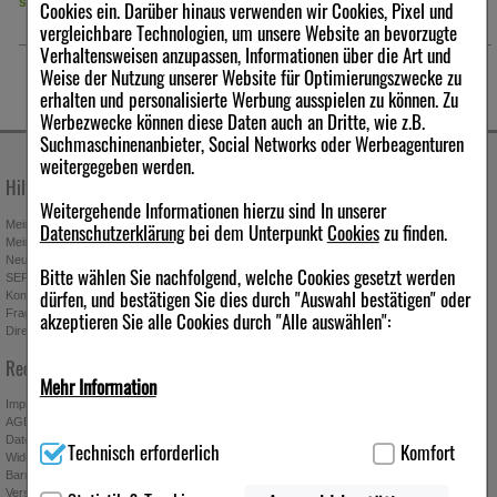
sofort lieferbar
sofort lieferbar
Cookies ein. Darüber hinaus verwenden wir Cookies, Pixel und
vergleichbare Technologien, um unsere Website an bevorzugte
Verhaltensweisen anzupassen, Informationen über die Art und
Weise der Nutzung unserer Website für Optimierungszwecke zu
erhalten und personalisierte Werbung ausspielen zu können. Zu
Werbezwecke können diese Daten auch an Dritte, wie z.B.
Suchmaschinenanbieter, Social Networks oder Werbeagenturen
weitergegeben werden.
Hilfe & Kontakt
Unternehmen
Weitergehende Informationen hierzu sind In unserer
Mein Kundenkonto
Stellenangebote
Datenschutzerklärung
bei dem Unterpunkt
Cookies
zu finden.
Mein Merkzettel
Presseportal
Neuregistrierung
Affiliate-Programm
Bitte wählen Sie nachfolgend, welche Cookies gesetzt werden
SEPA-Empfängerüberprüfung
Download-Archiv
dürfen, und bestätigen Sie dies durch "Auswahl bestätigen" oder
Kontakt
Bonus-Programm
Fragen & Antworten
Freundschaftswerbung
akzeptieren Sie alle Cookies durch "Alle auswählen":
Direktbestellung
Gutscheine & Aktionen
Newsletter anmelden & Vorteile
Rechtliches
sichern
Mehr Information
Impressum
AGB
Technisch Notwendig:
Hierbei handelt es sich um Cookies, die
Datenschutz
Technisch erforderlich
Komfort
für die Grundfunktionen unserer Website notwendig sind (z.B.
Widerrufsbelehrung
Absenden
Navigation, Warenkorb, Kundenkonto), weshalb auf diese nicht
Barrierefreiheitserklärung
Ich möchte zukünftig über Trends,
Versand