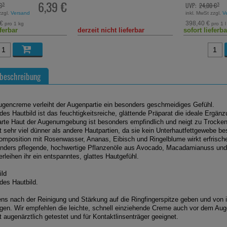
6,39 €
€
UVP:
24,00 €
³
³
zzgl.
Versand
inkl. MwSt zzgl.
V
 €
398,40 €
pro 1 kg
pro 1 l
eferbar
derzeit nicht lieferbar
sofort lieferba
beschreibung
ugencreme verleiht der Augenpartie ein besonders geschmeidiges Gefühl.
edes Hautbild ist das feuchtigkeitsreiche, glättende Präparat die ideale Ergän
arte Haut der Augenumgebung ist besonders empfindlich und neigt zu Trocken
st sehr viel dünner als andere Hautpartien, da sie kein Unterhautfettgewebe bes
omposition mit Rosenwasser, Ananas, Eibisch und Ringelblume wirkt erfrisch
ders pflegende, hochwertige Pflanzenöle aus Avocado, Macadamianuss und 
erleihen ihr ein entspanntes, glattes Hautgefühl.
ild
edes Hautbild.
ns nach der Reinigung und Stärkung auf die Ringfingerspitze geben und von
agen. Wir empfehlen die leichte, schnell einziehende Creme auch vor dem Au
t augenärztlich getestet und für Kontaktlinsenträger geeignet.