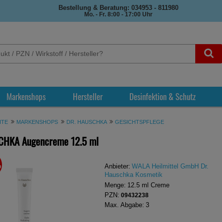
Bestellung & Beratung: 034953 - 811980
Mo. - Fr. 8:00 - 17:00 Uhr
Markenshops
Hersteller
Desinfektion & Schutz
ITE
MARKENSHOPS
DR. HAUSCHKA
GESICHTSPFLEGE
CHKA Augencreme
12.5 ml
%
REN
Anbieter:
WALA Heilmittel GmbH Dr.
Hauschka Kosmetik
Menge:
12.5
ml
Creme
PZN:
09432238
Max. Abgabe:
3