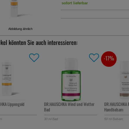
sofort lieferbar
Abbildung ähnlich
ikel könnten Sie auch interessieren:
-17%
HKA Lippengold
DR.HAUSCHKA Wind und Wetter
DR.HAUSCHKA R
Bad
Handbalsam
am
30
ml
Bad
50
ml
Balsam