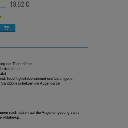
19,92 €
ersand
r
zung der Tagespflege.
heitsfältchen.
itzt.
end, feuchtigkeitsbewahrend und beruhigend.
Sanddorn schützen die Augenpartie
 innen nach außen auf die Augenumgebung sanft
gen-Make-up.