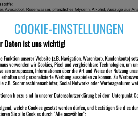
sstoffe:
r, Avocadoöl, Rosenwasser, pflanzliches Glycerin, Alkohol, Auszüge aus An
ingelblume, Erdnussöl, Hektorit, Mandelöl, Auszug aus Rosenblüten, Aprikose
butter, Sheabutter, Sanddornfruchtfleischöl, Meeresalgenauszug, Glycerin-Fe
COOKIE-EINSTELLUNGEN
säure-Fettsäureester, Ätherische Öle.
r Daten ist uns wichtig!
engruppe
 Funktion unserer Website (z.B. Navigation, Warenkorb, Kundenkonto) set
, Körperpflege
inaus verwenden wir Cookies, Pixel und vergleichbare Technologien, um un
nden haben ebenfalls folgende Produkte gekauft
eisen anzupassen, Informationen über die Art und Weise der Nutzung unse
erhalten und personalisierte Werbung ausspielen zu können. Zu Werbezw
wie z.B. Suchmaschinenanbieter, Social Networks oder Werbeagenturen we
-33,5%
-32,5%
ionen hierzu sind In unserer
Datenschutzerklärung
bei dem Unterpunkt
Co
olgend, welche Cookies gesetzt werden dürfen, und bestätigen Sie dies du
ieren Sie alle Cookies durch "Alle auswählen":
HKA Rosen Tagescreme
DR.HAUSCHKA
DR.HAUSCHKA L