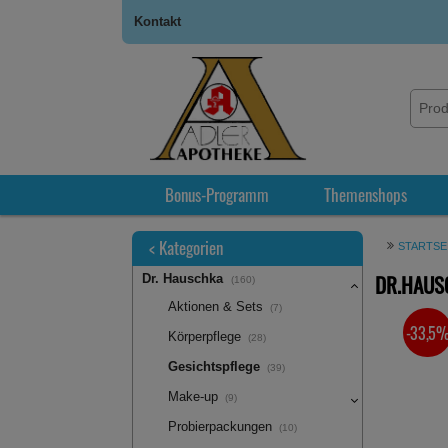
Kontakt
Bonus-Programm
Themenshops
<
Kategorien
STARTSE
DR.HAUS
Dr. Hauschka
(160)
Aktionen & Sets
(7)
-33,5
SIE SPA
Körperpflege
(28)
Gesichtspflege
(39)
Make-up
(9)
Probierpackungen
(10)