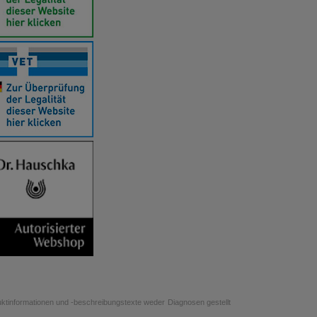
uktinformationen und -beschreibungstexte weder Diagnosen gestellt