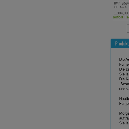
UVP:
9,50 
inkl. MwSt 
1.304,08
sofort li
Produkt
Die A
Für j
Die z
Sie i
Die K
Beson
und v
Hautb
Für j
Morge
auftr
Sie is