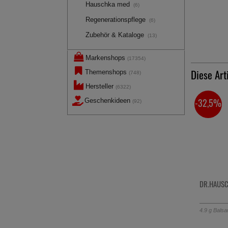
Hauschka med
(6)
Regenerationspflege
(6)
Zubehör & Kataloge
(13)
Markenshops
(17354)
Diese Art
Themenshops
(748)
Hersteller
(6322)
-32,5%
Geschenkideen
(92)
DR.HAUSC
4.9
g
Bals