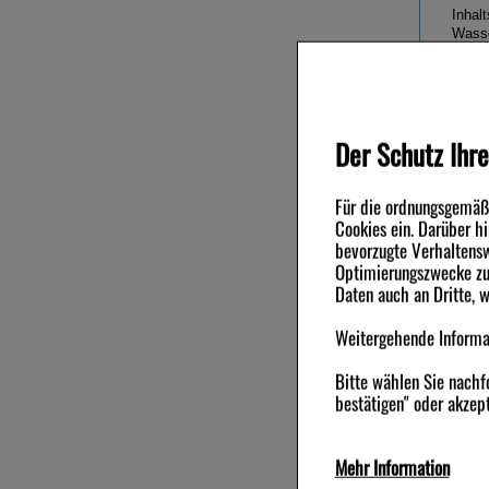
Inhalt
Wasse
aus R
Mango
Milch
Der Schutz Ihre
War
Für die ordnungsgemäße
Haut-
Cookies ein. Darüber h
Andere Ku
bevorzugte Verhaltensw
Optimierungszwecke zu 
Daten auch an Dritte, 
-33,5%
-32,5%
Weitergehende Informat
Bitte wählen Sie nachf
bestätigen" oder akzept
Mehr Information
DR.HAUSCHKA Gesichtstonikum
DR.HAUSC