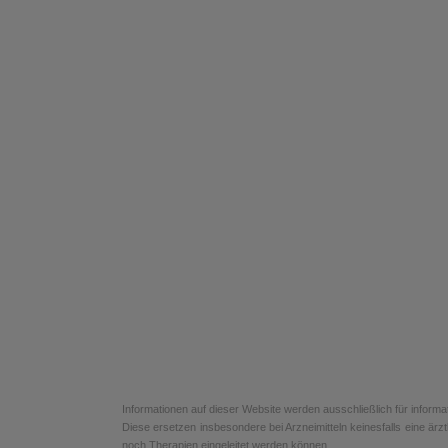
Informationen auf dieser Website werden ausschließlich für informa
Diese ersetzen insbesondere bei Arzneimitteln keinesfalls eine ä
noch Therapien eingeleitet werden können.