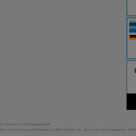
tive Zwecke zur Verfügung gestellt.
rztliche Untersuchung und Behandlung. Bitte beachten Sie, dass durch die dargebotenen Prod