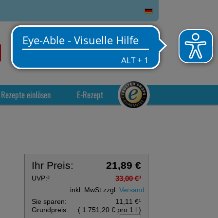
0
Service
Anmelden
Warenkorb
Rezepte einlösen
E-Rezept
Ihr Preis:
21,89 €
UVP:
³
33,00 €
³
inkl. MwSt zzgl.
Versand
Sie sparen:
11,11 €
¹
Grundpreis:
(
1.751,20 €
pro 1 l
)