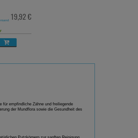
19,92 €
ersand
r
e für empfindliche Zähne und freiliegende
sierung der Mundflora sowie die Gesundheit des
türlichen Putzkörpern zur sanften Reinigung.