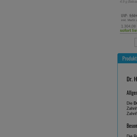
4.9
g
Bals
UVP:
9,50 
inkl. MwSt 
1.304,08
sofort li
Produkt
Dr. 
Allge
Die
D
Zahnh
Zahnf
Beson
Die R