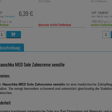
am
30
ml
Bad
50
ml
Balsam
6,39 €
€
UVP:
24,00 €
³
³
zzgl.
Versand
inkl. MwSt zzgl.
V
 €
398,40 €
pro 1 kg
pro 1 l
eferbar
derzeit nicht lieferbar
sofort lieferba
beschreibung
Hauschka MED Sole Zahncreme sensitiv
meines
r. Hauschka MED Sole Zahncreme sensitiv
ist eine medizinische Zahnpfleg
älse. Sie reinigt besonders schonend und unterstützt gleichzeitig die Stabili
leisches.
derheit
ezeptur kombiniert mineralische Sole aus Bad Dürrenberg mit Meersalz und na