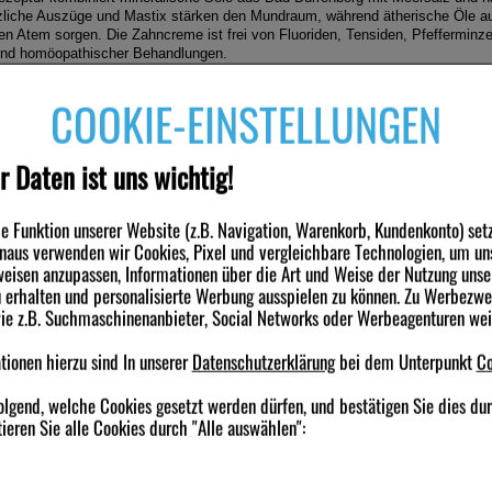
zliche Auszüge und Mastix stärken den Mundraum, während ätherische Öle aus
hen Atem sorgen. Die Zahncreme ist frei von Fluoriden, Tensiden, Pfefferminz
nd homöopathischer Behandlungen.
ndung
COOKIE-EINSTELLUNGEN
mäßig die Zähne etwa 3 Minuten in kreisenden Bewegungen ohne starken Druc
r Daten ist uns wichtig!
r empfindliche Zähne und freiliegende Zahnhälse
 Funktion unserer Website (z.B. Navigation, Warenkorb, Kundenkonto) set
honende Reinigung mit natürlichen Putzkörpern
inaus verwenden wir Cookies, Pixel und vergleichbare Technologien, um un
ärkt das Zahnfleisch und beugt Zahnfleischbluten vor
eisen anzupassen, Informationen über die Art und Weise der Nutzung unse
nden haben ebenfalls folgende Produkte gekauft
ne Fluoride, Tenside, Menthol und Pfefferminze
erhalten und personalisierte Werbung ausspielen zu können. Zu Werbezw
eignet während homöopathischer Behandlung
wie z.B. Suchmaschinenanbieter, Social Networks oder Werbeagenturen we
t mineralischer Sole und Meersalz
-32,5%
-33,5%
tsstoffe/ Wirkstoff
ionen hierzu sind In unserer
Datenschutzerklärung
bei dem Unterpunkt
Co
 Aqua, Calcium Carbonate, Aqua, Sorbitol, Glycerin, Maris Sal, Hydrated Sil
olgend, welche Cookies gesetzt werden dürfen, und bestätigen Sie dies du
m*, Limonene*, Citral*, Linalool*, Hamamelis Virginiana Leaf Water, Solum D
ieren Sie alle Cookies durch "Alle auswählen":
Extract, Helianthus Annuus Seed Oil, Xanthophylls
ise