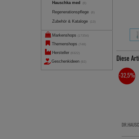
Hauschka med
(6)
Regenerationspflege
(6)
Zubehör & Kataloge
(13)
Markenshops
(17354)
Themenshops
(748)
Hersteller
(6322)
Diese Art
Geschenkideen
(92)
-32,5%
DR.HAUSC