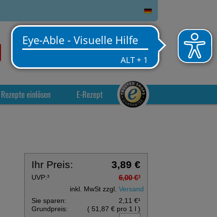
0
Service
Anmelden
Warenkorb
Rezepte einlösen
E-Rezept
Ihr Preis:
3,89 €
UVP:
³
6,00 €
³
inkl. MwSt zzgl.
Versand
Sie sparen:
2,11 €
¹
Grundpreis:
(
51,87 €
pro 1 l
)