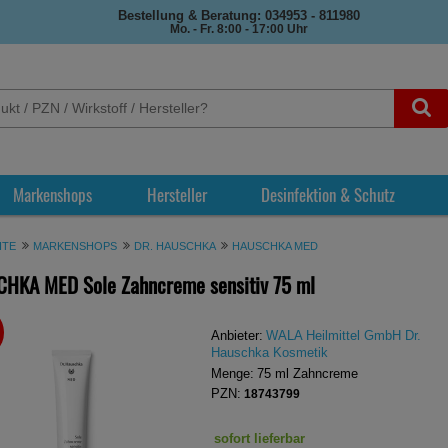
Bestellung & Beratung: 034953 - 811980
Mo. - Fr. 8:00 - 17:00 Uhr
Markenshops
Hersteller
Desinfektion & Schutz
ITE
MARKENSHOPS
DR. HAUSCHKA
HAUSCHKA MED
HKA MED Sole Zahncreme sensitiv
75 ml
REN
Anbieter:
WALA Heilmittel GmbH Dr.
Hauschka Kosmetik
Menge:
75
ml
Zahncreme
PZN:
18743799
sofort lieferbar