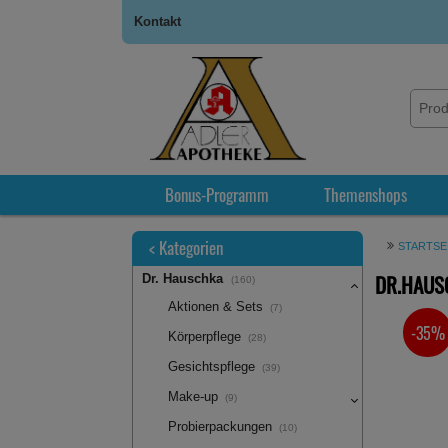
Kontakt
Bonus-Programm
Themenshops
<
Kategorien
STARTSE
DR.HAUSC
Dr. Hauschka
(160)
Aktionen & Sets
(7)
-35%
SIE SPA
Körperpflege
(28)
Gesichtspflege
(39)
Make-up
(9)
Probierpackungen
(10)