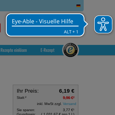
0
Service
Anmelden
Warenkorb
Rezepte einlösen
E-Rezept
Ihr Preis:
6,19 €
Statt:
²
9,96 €
²
inkl. MwSt zzgl.
Versand
Sie sparen:
3,77 €
¹
Grundpreis:
(
1.031,67 €
pro 1 l
)