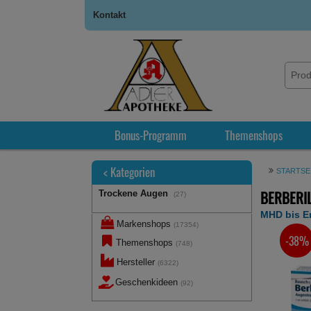
Kontakt
Bonus-Programm
Themenshops
<
Kategorien
STARTSE
BERBERIL
Trockene Augen
(27)
MHD bis E
Markenshops
(17354)
-38%
SIE SPA
Themenshops
(748)
Hersteller
(6322)
Geschenkideen
(92)