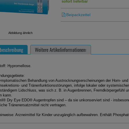
sofort lieferbar
Beipackzettel
Abbildung ähnlich
beschreibung
Weitere Artikelinformationen:
toff: Hypromellose.
dungsgebiete:
ymptomatischen Behandlung von Austrocknungserscheinungen der Horn- und 
nsekretions- und Tränenfunktionsstörungen, infolge lokaler oder systemisch
lständigem Lidschluss, was sich z. B. in Augenbrennen, Fremdkörpergefühl 
n kann.
ril® Dry Eye EDO® Augentropfen sind – da sie unkonserviert sind - insbesond
liche Tränenersatzmittel nicht vertragen.
inweise: Arzneimittel für Kinder unzugänglich aufbewahren. Enthält Phosphat