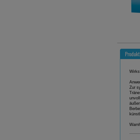
Produkt
Wirks
Anwen
Zur s
Träne
unvol
äußer
Berbe
künst
Warnh