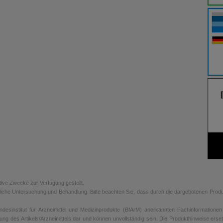
tive Zwecke zur Verfügung gestellt.
rztliche Untersuchung und Behandlung. Bitte beachten Sie, dass durch die dargebotenen Prod
sinstitut für Arzneimittel und Medizinprodukte (BfArM) anerkannten Fachinformationen de
ung des Artikels/Arzneimittels dar und können unvollständig sein. Die Produkthinweise erse