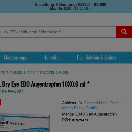
Bestellung & Beratung: 034953 - 811980
Mo. - Fr. 8:00 - 17:00 Uhr
Markenshops
Hersteller
Desinfektion & Schutz
ITE
THEMENSHOPS
TROCKENE AUGEN
 Dry Eye EDO Augentropfen
10X0.6 ml
*
nde 04-2027
REN
Anbieter:
Dr. Gerhard Mann Chem.-
pharm.Fabrik GmbH
Menge:
10X0.6
ml
Augentropfen
PZN:
01929471