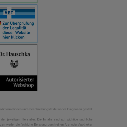
uktinformationen und -beschreibungstexte weder Diagnosen gestellt
r jeweiligen Hersteller. Die Inhalte sind auf wichtige sachliche
tzen weder die fachliche Beratung durch einen Arzt oder Apotheker