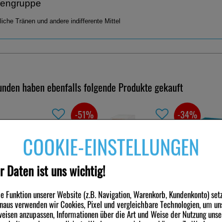
engruppe
liche Tränen und andere indifferente Mittel
nden haben ebenfalls folgende Produkte gekauft
-51%
-34%
COOKIE-EINSTELLUNGEN
r Daten ist uns wichtig!
FeuchtCreme mit
NASENSPRAY-ratiopharm
MAGNESIUM VER
 Funktion unserer Website (z.B. Navigation, Warenkorb, Kundenkonto) set
Erwachsene kons.frei
2x100 St
inaus verwenden wir Cookies, Pixel und vergleichbare Technologien, um un
eisen anzupassen, Informationen über die Art und Weise der Nutzung unse
e
10
ml
Nasenspray
200
St
Tabletten,