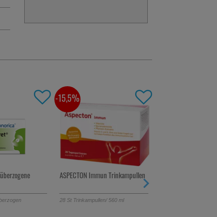
-15,5%
-48%
 überzogene
ASPECTON Immun Trinkampullen
IBU-LYSINHEXAL Film
überzogen
28
St
Trinkampullen
/ 560 ml
50
St
Filmtabletten