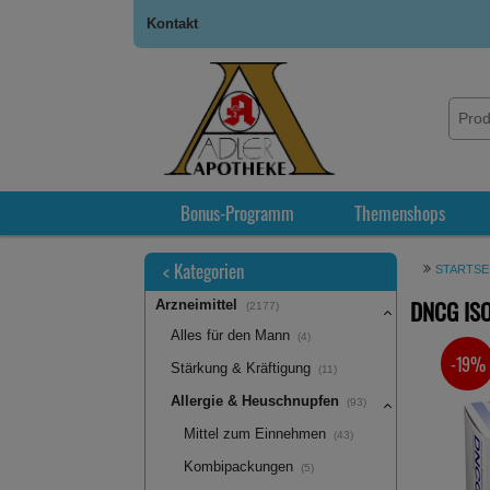
Kontakt
Bonus-Programm
Themenshops
<
Kategorien
STARTSE
DNCG ISO
Arzneimittel
(2177)
Alles für den Mann
(4)
-19%
SIE SPA
Stärkung & Kräftigung
(11)
Allergie & Heuschnupfen
(93)
Mittel zum Einnehmen
(43)
Kombipackungen
(5)