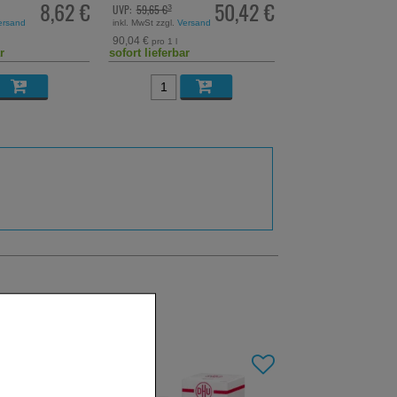
8,62 €
50,42 €
UVP:
59,65 €
Statt:
22,93 €
³
²
ersand
inkl. MwSt zzgl.
Versand
inkl. MwSt zzgl.
Versand
90,04 €
pro 1 l
r
sofort lieferbar
sofort lieferbar
-27,5%
-42,5%