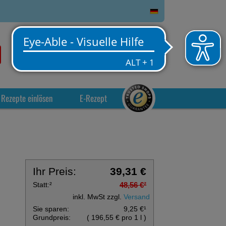
0
Service
Anmelden
Warenkorb
Rezepte einlösen
E-Rezept
Ihr Preis:
39,31 €
Statt:
²
48,56 €
²
inkl. MwSt zzgl.
Versand
Sie sparen:
9,25 €
¹
Grundpreis:
(
196,55 €
pro 1 l
)