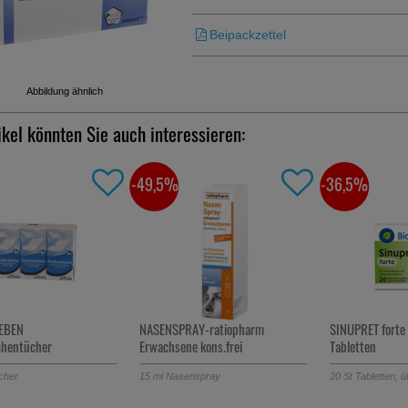
Beipackzettel
Abbildung ähnlich
ikel könnten Sie auch interessieren:
-49,5%
-36,5%
EBEN
NASENSPRAY-ratiopharm
SINUPRET forte
chentücher
Erwachsene kons.frei
Tabletten
cher
15
ml
Nasenspray
20
St
Tabletten, 