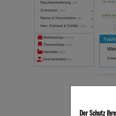
13,49 €
inkl. MwSt 
Statt:
41,59 €
Raucherentwöhnung
²
(39)
inkl. MwSt zzgl.
Versand
Schmerzen
(162)
sofort lieferbar
sofort li
Nerven & Konzentration
(82)
Herz, Kreislauf & Gefäße
(136)
Markenshops
Produkt
(17354)
Themenshops
(748)
War
Hersteller
(6322)
Cromo
Geschenkideen
(92)
Andere Ku
-42,5%
-32%
Der Schutz Ihre