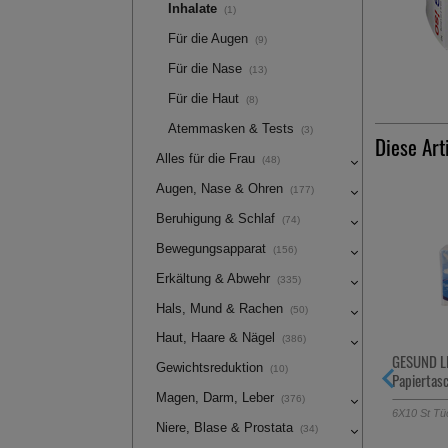
Inhalate
(1)
Für die Augen
(9)
Für die Nase
(13)
Für die Haut
(8)
Atemmasken & Tests
(3)
Diese Art
Alles für die Frau
(48)
Augen, Nase & Ohren
(177)
-67,5%
Beruhigung & Schlaf
(74)
Bewegungsapparat
(156)
Erkältung & Abwehr
(335)
Hals, Mund & Rachen
(50)
Haut, Haare & Nägel
(386)
CETIRIZIN HEXAL Filmtabletten
GESUND L
Gewichtsreduktion
(10)
bei Allergien
Papiertas
Magen, Darm, Leber
(376)
100
St
Filmtabletten
6X10
St
Tü
Niere, Blase & Prostata
(34)