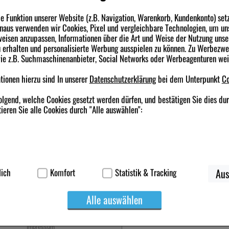
 Funktion unserer Website (z.B. Navigation, Warenkorb, Kundenkonto) set
inaus verwenden wir Cookies, Pixel und vergleichbare Technologien, um un
eisen anzupassen, Informationen über die Art und Weise der Nutzung unse
erhalten und personalisierte Werbung ausspielen zu können. Zu Werbezw
wie z.B. Suchmaschinenanbieter, Social Networks oder Werbeagenturen we
 ADGC Filmtabletten
WELEDA Hämorrhoidal Zäpfchen
IBUPROFEN He
Schmerztablet
ionen hierzu sind In unserer
Datenschutzerklärung
bei dem Unterpunkt
Co
abletten
50
St
Suppositorien
50
St
Filmtablette
olgend, welche Cookies gesetzt werden dürfen, und bestätigen Sie dies du
ieren Sie alle Cookies durch "Alle auswählen":
2,45 €
46,15 €
 €
Statt:
59,99 €
UVP:
11,84 €
²
²
³
zzgl.
Versand
inkl. MwSt zzgl.
Versand
inkl. MwSt zzgl.
V
ferbar
sofort lieferbar
sofort lieferbar
ierbei handelt es sich um Cookies, die für die Grundfunktionen unserer W
korb, Kundenkonto), weshalb auf diese nicht verzichtet werden kann.
lich
Komfort
Statistik & Tracking
Aus
werden genutzt um das Einkaufserlebnis noch ansprechender zu gestalten,
Alle auswählen
suchers oder unsere Seite an bevorzugte Verhaltensweisen (z.B. Sprachei
Rechtliches
Newsletter anmelden & Vorteile si
ichen es uns auch auf Ihre Bedürfnisse zugeschrittene Inhalte anzuzeigen
treiben.
Impressum