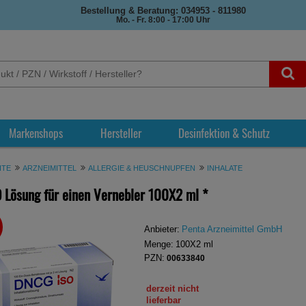
Bestellung & Beratung: 034953 - 811980
Mo. - Fr. 8:00 - 17:00 Uhr
Markenshops
Hersteller
Desinfektion & Schutz
ITE
ARZNEIMITTEL
ALLERGIE & HEUSCHNUPFEN
INHALATE
 Lösung für einen Vernebler
100X2 ml
*
REN
Anbieter:
Penta Arzneimittel GmbH
Menge:
100X2
ml
PZN:
00633840
derzeit nicht
lieferbar