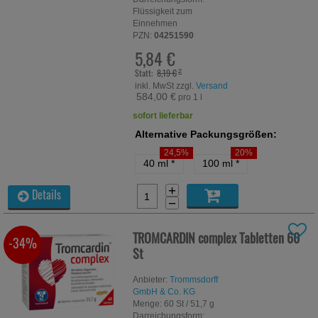
Flüssigkeit zum
Einnehmen
PZN:
04251590
5,84 €
Statt:
8,19 €
²
inkl. MwSt zzgl.
Versand
584,00 €
pro 1 l
sofort lieferbar
Alternative Packungsgrößen:
24,5%
20%
40 ml
*
100 ml
*
+
Details
−
TROMCARDIN complex Tabletten
60
-34%
St
Anbieter:
Trommsdorff
GmbH & Co. KG
Menge:
60
St
/ 51,7 g
Darreichungsform: