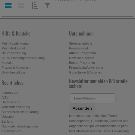
SORTIEREN
FILTERN
NACH:
NACH:
Hilfe & Kontakt
Unternehmen
Mein Kundenkonto
Stellenangebote
Mein Merkzettel
Presseportal
Neuregistrierung
Affiliate-Programm
SEPA-Empfängerüberprüfung
Download-Archiv
Kontakt
Bonus-Programm
Fragen & Antworten
Freundschaftswerbung
Direktbestellung
Gutscheine & Aktionen
Newsletter anmelden & Vorteile
Rechtliches
sichern
Impressum
AGB
Datenschutz
Widerrufsbelehrung
Absenden
Barrierefreiheitserklärung
Ich möchte zukünftig über Trends,
Versand
Schnäppchen, Gutscheine, Aktionen und
Zahlung
Angebote der ipill Versandapotheke per E-
Rücknahmebedingungen
Käuferschutz
Mail informiert werden. Diese Einwilligung