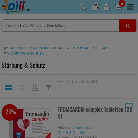
0
E-Rezept
STARTSEITE
ARZNEIMITTEL
HERZ, KREISLAUF & GEFÄSSE
STÄRKUNG & SCHUTZ
Stärkung & Schutz
ARTIKEL 1 - 8 VON 8
SORTIEREN
FILTERN
NACH:
NACH:
TROMCARDIN complex Tabletten
120
-25%
St
Anbieter:
Trommsdorff
GmbH & Co. KG