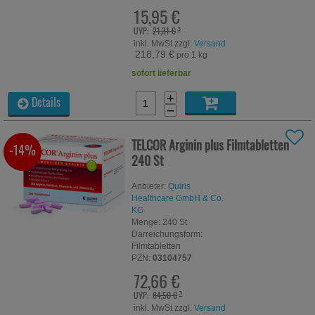
15,95 €
UVP:
21,31 €
³
inkl. MwSt zzgl.
Versand
218,79 €
pro 1 kg
sofort lieferbar
+
Details
−
TELCOR Arginin plus Filmtabletten
-14%
240 St
Anbieter:
Quiris
Healthcare GmbH & Co.
KG
Menge:
240
St
Darreichungsform:
Filmtabletten
PZN:
03104757
72,66 €
UVP:
84,50 €
³
inkl. MwSt zzgl.
Versand