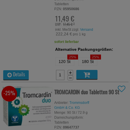
Tabletten
PZN:
05950686
11,49 €
UVP:
17,45 €
³
inkl. MwSt zzgl.
Versand
222,24 €
pro 1 kg
sofort lieferbar
Alternative Packungsgrößen:
25%
25%
120 St
180 St
+
Details
−
TROMCARDIN duo Tabletten
90 St
-25%
Anbieter:
Trommsdorff
GmbH & Co. KG
Menge:
90
St
/ 72.9 g
Darreichungsform:
Tabletten
PZN:
09647737