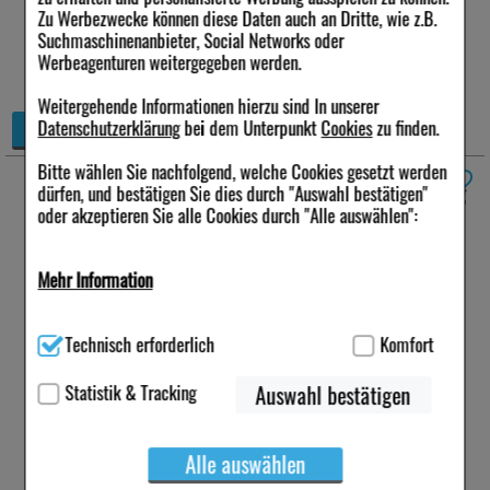
sofort lieferbar
Zu Werbezwecke können diese Daten auch an Dritte, wie z.B.
Alternative Packungsgrößen:
Suchmaschinenanbieter, Social Networks oder
Werbeagenturen weitergegeben werden.
18%
14%
60 St
240 St
Weitergehende Informationen hierzu sind In unserer
+
Datenschutzerklärung
bei dem Unterpunkt
Cookies
zu finden.
Details
−
Bitte wählen Sie nachfolgend, welche Cookies gesetzt werden
BUER LECITHIN Plus Vitamine flüssig
dürfen, und bestätigen Sie dies durch "Auswahl bestätigen"
oder akzeptieren Sie alle Cookies durch "Alle auswählen":
750 ml
*
Anbieter:
DR. KADE
Mehr Information
Pharmazeutische Fabrik
GmbH
Menge:
750
ml
Technisch Notwendig:
Hierbei handelt es sich um Cookies, die
Darreichungsform:
Technisch erforderlich
Komfort
für die Grundfunktionen unserer Website notwendig sind (z.B.
Flüssigkeit
Navigation, Warenkorb, Kundenkonto), weshalb auf diese nicht
PZN:
00612795
verzichtet werden kann.
Statistik & Tracking
Auswahl bestätigen
17,49 €
inkl. MwSt zzgl.
Versand
Komfort:
Diese Cookies werden genutzt um das
23,32 €
pro 1 l
Einkaufserlebnis noch ansprechender zu gestalten,
Alle auswählen
beispielsweise für die Wiedererkennung des Besuchers oder
sofort lieferbar