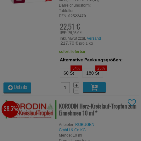
Menge:
120
St
/ 103,4 g
Darreichungsform:
Tabletten
PZN:
02522470
22,51 €
UVP:
29,95 €
³
inkl. MwSt zzgl.
Versand
217,70 €
pro 1 kg
sofort lieferbar
Alternative Packungsgrößen:
34%
25%
60 St
180 St
+
Details
−
KORODIN Herz-Kreislauf-Tropfen zum
-28,5%
Einnehmen
10 ml
*
Anbieter:
ROBUGEN
GmbH & Co.KG
Menge:
10
ml
Darreichungsform: