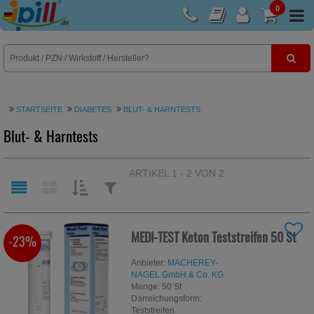
0
E-Rezept
STARTSEITE
DIABETES
BLUT- & HARNTESTS
Blut- & Harntests
ARTIKEL 1 - 2 VON 2
SORTIEREN
FILTERN
NACH:
NACH:
MEDI-TEST Keton Teststreifen
50 St
-23%
Anbieter:
MACHEREY-
NAGEL GmbH & Co. KG
Menge:
50
St
Darreichungsform:
Teststreifen