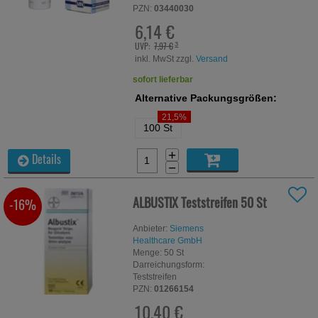
PZN:
03440030
6,14 €
UVP:
7,97 €
³
inkl. MwSt zzgl.
Versand
sofort lieferbar
Alternative Packungsgrößen:
21,5%
100 St
+
Details
−
ALBUSTIX Teststreifen
50 St
-16%
Anbieter:
Siemens
Healthcare GmbH
Menge:
50
St
Darreichungsform:
Teststreifen
PZN:
01266154
10,40 €