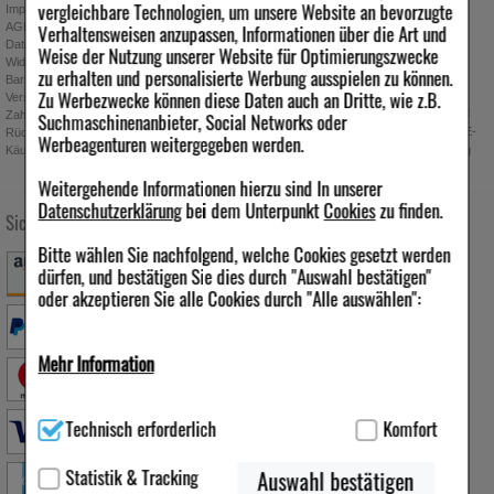
vergleichbare Technologien, um unsere Website an bevorzugte
Impressum
Verhaltensweisen anzupassen, Informationen über die Art und
AGB
Datenschutz
Weise der Nutzung unserer Website für Optimierungszwecke
Widerrufsbelehrung
Absenden
zu erhalten und personalisierte Werbung ausspielen zu können.
Barrierefreiheitserklärung
Zu Werbezwecke können diese Daten auch an Dritte, wie z.B.
Ich möchte zukünftig über Trends,
Versand
Schnäppchen, Gutscheine, Aktionen und
Suchmaschinenanbieter, Social Networks oder
Zahlung
Angebote der ipill Versandapotheke per E-
Rücknahmebedingungen
Werbeagenturen weitergegeben werden.
Käuferschutz
Mail informiert werden. Diese Einwilligung
kann jederzeit widerrufen werden.
Weitergehende Informationen hierzu sind In unserer
Datenschutzerklärung
bei dem Unterpunkt
Cookies
zu finden.
Sichere Zahlung
Versandarten
Folgen Sie uns
Bitte wählen Sie nachfolgend, welche Cookies gesetzt werden
dürfen, und bestätigen Sie dies durch "Auswahl bestätigen"
oder akzeptieren Sie alle Cookies durch "Alle auswählen":
Qualität & Sicherheit
Mehr Information
Technisch Notwendig:
Hierbei handelt es sich um Cookies, die
Technisch erforderlich
Komfort
für die Grundfunktionen unserer Website notwendig sind (z.B.
Navigation, Warenkorb, Kundenkonto), weshalb auf diese nicht
verzichtet werden kann.
Statistik & Tracking
Auswahl bestätigen