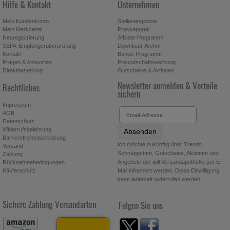
Hilfe & Kontakt
Unternehmen
Mein Kundenkonto
Stellenangebote
Mein Merkzettel
Presseportal
Neuregistrierung
Affiliate-Programm
SEPA-Empfängerüberprüfung
Download-Archiv
Kontakt
Bonus-Programm
Fragen & Antworten
Freundschaftswerbung
Direktbestellung
Gutscheine & Aktionen
Newsletter anmelden & Vorteile
Rechtliches
sichern
Impressum
AGB
Datenschutz
Widerrufsbelehrung
Absenden
Barrierefreiheitserklärung
Ich möchte zukünftig über Trends,
Versand
Schnäppchen, Gutscheine, Aktionen und
Zahlung
Angebote der ipill Versandapotheke per E-
Rücknahmebedingungen
Käuferschutz
Mail informiert werden. Diese Einwilligung
kann jederzeit widerrufen werden.
Sichere Zahlung
Versandarten
Folgen Sie uns