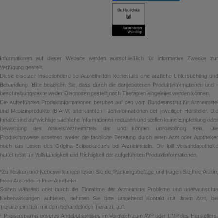
Informationen auf dieser Website werden ausschließlich für informative Zwecke zur
Verfügung gestellt.
Diese ersetzen insbesondere bei Arzneimitteln keinesfalls eine ärztliche Untersuchung und
Behandlung. Bitte beachten Sie, dass durch die dargebotenen Produktinformationen und -
beschreibungstexte weder Diagnosen gestellt noch Therapien eingeleitet werden können.
Die aufgeführten Produktinformationen beruhen auf den vom Bundesinstitut für Arzneimittel
und Medizinprodukte (BfArM) anerkannten Fachinformationen der jeweiligen Hersteller. Die
Inhalte sind auf wichtige sachliche Informationen reduziert und stellen keine Empfehlung oder
Bewerbung des Artikels/Arzneimittels dar und können unvollständig sein. Die
Produkthinweise ersetzen weder die fachliche Beratung durch einen Arzt oder Apotheker
noch das Lesen des Original-Beipackzettels bei Arzneimitteln. Die ipill Versandapotheke
haftet nicht für Vollständigkeit und Richtigkeit der aufgeführten Produktinformationen.
*Zu Risiken und Nebenwirkungen lesen Sie die Packungsbeilage und fragen Sie Ihre Ärztin,
Ihren Arzt oder in Ihrer Apotheke.
Sollten während oder durch die Einnahme der Arzneimittel Probleme und unerwünschte
Nebenwirkungen auftreten, nehmen Sie bitte umgehend Kontakt mit Ihrem Arzt, bei
Tierarzneimitteln mit dem behandelnden Tierarzt, auf.
¹ Preisersparnis unseres Angebotspreises im Vergleich zum AVP oder UVP des Herstellers.