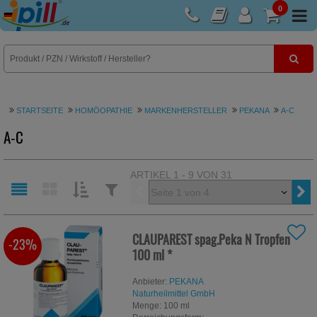
0
E-Rezept
STARTSEITE
HOMÖOPATHIE
MARKENHERSTELLER
PEKANA
A-C
A-C
ARTIKEL 1 - 9 VON 31
Vorherige
SORTIEREN
FILTERN
NACH:
NACH:
CLAUPAREST spag.Peka N Tropfen
-23%
100 ml
*
Anbieter:
PEKANA
Naturheilmittel GmbH
Menge:
100
ml