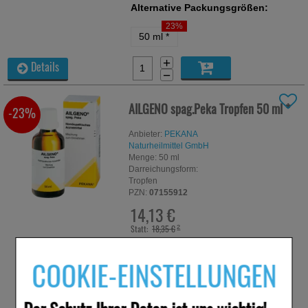
Alternative Packungsgrößen:
23%
50 ml
*
+
Details
−
AILGENO spag.Peka Tropfen
50 ml
*
-23%
Anbieter:
PEKANA
Naturheilmittel GmbH
Menge:
50
ml
Darreichungsform:
Tropfen
PZN:
07155912
14,13 €
Statt:
18,35 €
²
inkl. MwSt zzgl.
Versand
282,60 €
pro 1 l
COOKIE-EINSTELLUNGEN
sofort lieferbar
Alternative Packungsgrößen:
23%