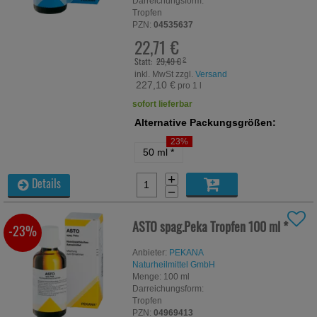
Darreichungsform:
Tropfen
PZN:
04535637
22,71 €
Statt:
29,49 €
²
inkl. MwSt zzgl.
Versand
227,10 €
pro 1 l
sofort lieferbar
Alternative Packungsgrößen:
23%
50 ml
*
+
Details
−
ASTO spag.Peka Tropfen
100 ml
*
-23%
Anbieter:
PEKANA
Naturheilmittel GmbH
Menge:
100
ml
Darreichungsform:
Tropfen
PZN:
04969413