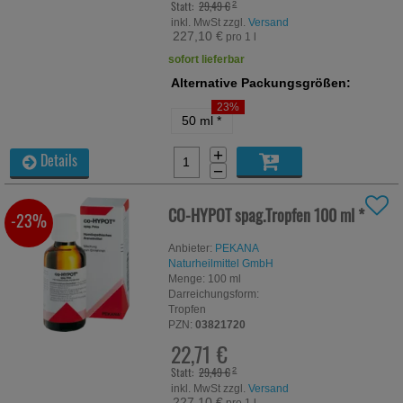
Statt:
29,49 €
²
inkl. MwSt zzgl.
Versand
227,10 €
pro 1 l
sofort lieferbar
Alternative Packungsgrößen:
23%
50 ml
*
+
Details
−
CO-HYPOT spag.Tropfen
100 ml
*
-23%
Anbieter:
PEKANA
Naturheilmittel GmbH
Menge:
100
ml
Darreichungsform:
Tropfen
PZN:
03821720
22,71 €
Statt:
29,49 €
²
inkl. MwSt zzgl.
Versand
227,10 €