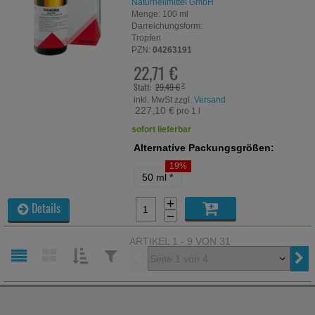
Naturheilmittel GmbH
Menge:
100
ml
Darreichungsform:
Tropfen
PZN:
04263191
22,71 €
Statt:
29,49 €
²
inkl. MwSt zzgl.
Versand
227,10 €
pro 1 l
sofort lieferbar
Alternative Packungsgrößen:
19%
50 ml
*
+
Details
−
ARTIKEL 1 - 9 VON 31
Vorherige
SORTIEREN
FILTERN
NACH:
NACH: