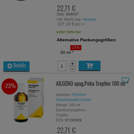
22,71 €
Statt:
29,49 €
²
inkl. MwSt zzgl.
Versand
227,10 €
pro 1 l
sofort lieferbar
Alternative Packungsgrößen:
23%
50 ml
*
+
Details
−
AILGENO spag.Peka Tropfen
100 ml
*
-23%
Anbieter:
PEKANA
Naturheilmittel GmbH
Menge:
100
ml
Darreichungsform:
Tropfen
PZN:
07155929
22,71 €