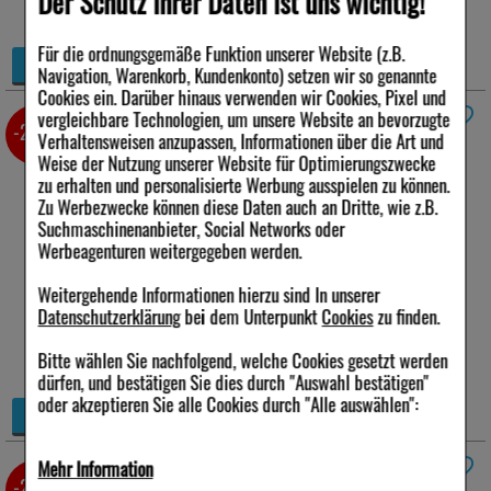
Der Schutz Ihrer Daten ist uns wichtig!
100 ml
*
Für die ordnungsgemäße Funktion unserer Website (z.B.
+
Details
Navigation, Warenkorb, Kundenkonto) setzen wir so genannte
−
Cookies ein. Darüber hinaus verwenden wir Cookies, Pixel und
vergleichbare Technologien, um unsere Website an bevorzugte
ATUSA spag.Peka Saft
125 ml
*
-23%
Verhaltensweisen anzupassen, Informationen über die Art und
Weise der Nutzung unserer Website für Optimierungszwecke
Anbieter:
PEKANA
zu erhalten und personalisierte Werbung ausspielen zu können.
Naturheilmittel GmbH
Zu Werbezwecke können diese Daten auch an Dritte, wie z.B.
Menge:
125
ml
Suchmaschinenanbieter, Social Networks oder
Darreichungsform:
Saft
PZN:
03796241
Werbeagenturen weitergegeben werden.
9,09 €
Weitergehende Informationen hierzu sind In unserer
Statt:
11,80 €
²
Datenschutzerklärung
bei dem Unterpunkt
Cookies
zu finden.
inkl. MwSt zzgl.
Versand
72,72 €
pro 1 l
Bitte wählen Sie nachfolgend, welche Cookies gesetzt werden
sofort lieferbar
dürfen, und bestätigen Sie dies durch "Auswahl bestätigen"
oder akzeptieren Sie alle Cookies durch "Alle auswählen":
+
Details
−
Mehr Information
CO-HYPERT spag.Tropfen
100 ml
*
-23%