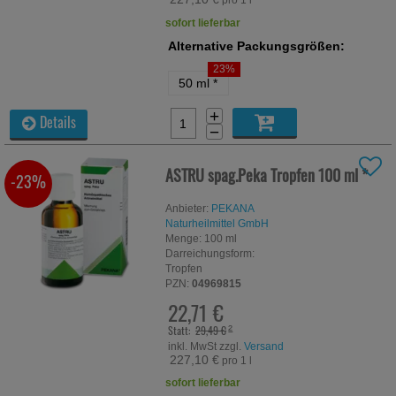
pro 1 l
sofort lieferbar
Alternative Packungsgrößen:
23%
50 ml
*
+
Details
−
ASTRU spag.Peka Tropfen
100 ml
*
-23%
Anbieter:
PEKANA
Naturheilmittel GmbH
Menge:
100
ml
Darreichungsform:
Tropfen
PZN:
04969815
22,71 €
Statt:
29,49 €
²
inkl. MwSt zzgl.
Versand
227,10 €
pro 1 l
sofort lieferbar