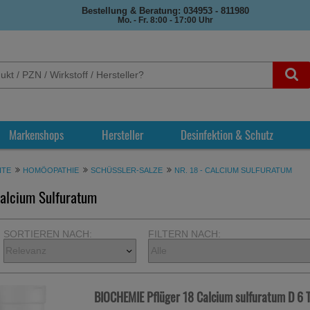
Bestellung & Beratung: 034953 - 811980
Mo. - Fr. 8:00 - 17:00 Uhr
Markenshops
Hersteller
Desinfektion & Schutz
ITE
HOMÖOPATHIE
SCHÜSSLER-SALZE
NR. 18 - CALCIUM SULFURATUM
Calcium Sulfuratum
SORTIEREN NACH:
FILTERN NACH:
BIOCHEMIE Pflüger 18 Calcium sulfuratum D 6 