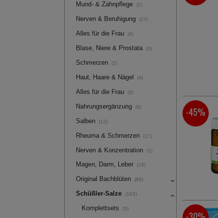
Mund- & Zahnpflege
(1)
Nerven & Beruhigung
(17)
Alles für die Frau
(4)
Blase, Niere & Prostata
(3)
Schmerzen
(2)
Haut, Haare & Nägel
(4)
Alles für die Frau
(3)
Nahrungsergänzung
(9)
-45%
Salben
(12)
Rheuma & Schmerzen
(17)
Nerven & Konzentration
(1)
Magen, Darm, Leber
(18)
Original Bachblüten
(89)
Schüßler-Salze
(163)
Komplettsets
(5)
-30%