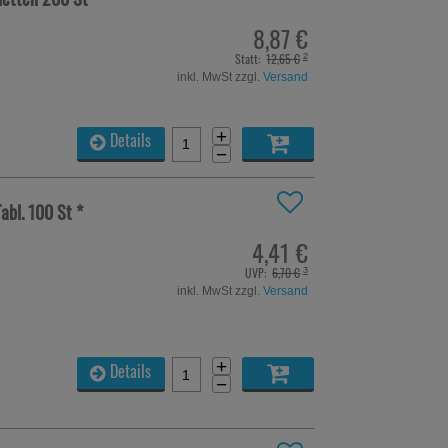
8,87 €
Statt:
12,65 €
²
inkl. MwSt zzgl.
Versand
+
Details
−
Tabl.
100 St
*
4,41 €
UVP:
6,70 €
³
inkl. MwSt zzgl.
Versand
+
Details
−