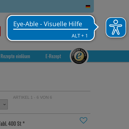
0
Service
Anmelden
Warenkorb
Rezepte einlösen
E-Rezept
ARTIKEL 1 - 6 VON 6
Tabl.
400 St
*