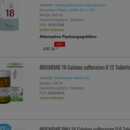
Anbieter:
Homöopathisches Laboratorium
Alexander Pflüger GmbH & Co. KG
Menge:
400
St
Darreichungsform:
Tabletten
PZN:
06322549
sofort lieferbar
Alternative Packungsgrößen:
34%
100 St
*
BIOCHEMIE 18 Calcium sulfuratum D 12 Tablet
Anbieter:
Bombastus-Werke AG
Menge:
200
St
Darreichungsform:
Tabletten
PZN:
04325041
sofort lieferbar
BIOCHEMIE DHU 18 Calcium sulfuratum D 6 Tab