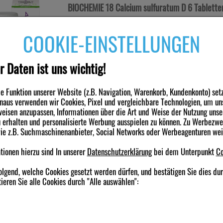
BIOCHEMIE 18 Calcium sulfuratum D 6 Tablett
Anbieter:
Bombastus-Werke AG
COOKIE-EINSTELLUNGEN
Menge:
200
St
Darreichungsform:
Tabletten
PZN:
04325029
sofort lieferbar
r Daten ist uns wichtig!
Alternative Packungsgrößen:
34%
 Funktion unserer Website (z.B. Navigation, Warenkorb, Kundenkonto) set
80 St
*
inaus verwenden wir Cookies, Pixel und vergleichbare Technologien, um un
eisen anzupassen, Informationen über die Art und Weise der Nutzung unse
erhalten und personalisierte Werbung ausspielen zu können. Zu Werbezw
BIOCHEMIE 18 Calcium sulfuratum D 6 Tablett
wie z.B. Suchmaschinenanbieter, Social Networks oder Werbeagenturen we
Anbieter:
Bombastus-Werke AG
ionen hierzu sind In unserer
Datenschutzerklärung
bei dem Unterpunkt
Co
Menge:
80
St
Darreichungsform:
Tabletten
olgend, welche Cookies gesetzt werden dürfen, und bestätigen Sie dies du
PZN:
04325012
sofort lieferbar
ieren Sie alle Cookies durch "Alle auswählen":
Alternative Packungsgrößen:
45%
200 St
*