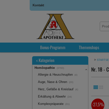
Kontakt
Bonus-Programm
Themenshops
<
Kategorien
STARTSE
Nr. 18 - 
Homöopathie
(3760)
Allergie & Heuschnupfen
(4)
Auge, Nase & Ohren
(20)
Herz, Gefäße & Kreislauf
(4)
Erkältung & Abwehr
(34)
-27,5%
Komplexpräparate
(31)