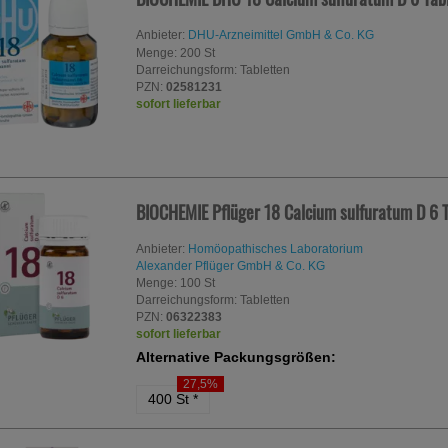
Anbieter:
DHU-Arzneimittel GmbH & Co. KG
Menge:
200
St
Darreichungsform:
Tabletten
PZN:
02581231
sofort lieferbar
BIOCHEMIE Pflüger 18 Calcium sulfuratum D 6 
Anbieter:
Homöopathisches Laboratorium
Alexander Pflüger GmbH & Co. KG
Menge:
100
St
Darreichungsform:
Tabletten
PZN:
06322383
sofort lieferbar
Alternative Packungsgrößen:
27,5%
400 St
*