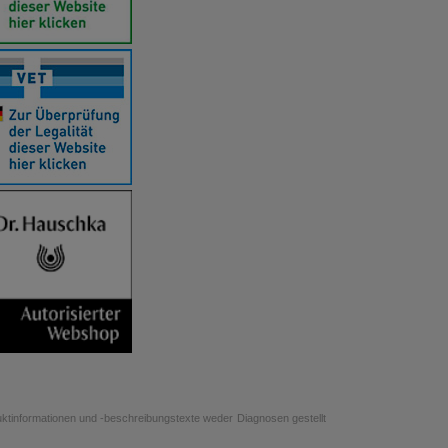
uktinformationen und -beschreibungstexte weder Diagnosen gestellt