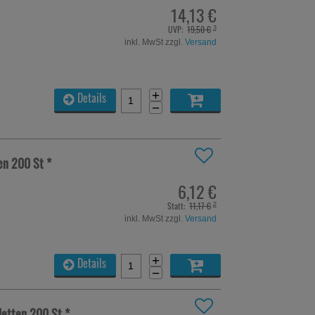
14,13 €
UVP:
19,50 €
³
inkl. MwSt zzgl.
Versand
+
Details
−
ten
200 St
*
6,12 €
Statt:
11,17 €
²
inkl. MwSt zzgl.
Versand
+
Details
−
letten
200 St
*