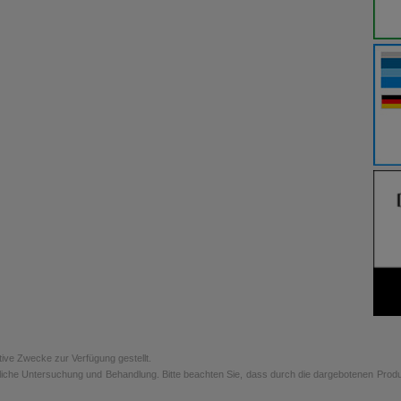
tive Zwecke zur Verfügung gestellt.
rztliche Untersuchung und Behandlung. Bitte beachten Sie, dass durch die dargebotenen Prod