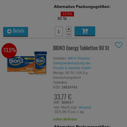
Alternative Packungsgrößen:
13,5%
30 St
+
Details
−
BION3 Energy Tabletten
90 St
-13,5%
Anbieter:
WICK Pharma -
Zweigniederlassung der
Procter & Gamble GmbH
Menge:
90
St
/ 106,9 g
Darreichungsform:
Tabletten
PZN:
18010743
33,77 €
UVP:
38,99 €
³
inkl. MwSt zzgl.
Versand
315,90 €
pro 1 kg
sofort lieferbar
Alternative Packungsgrößen: