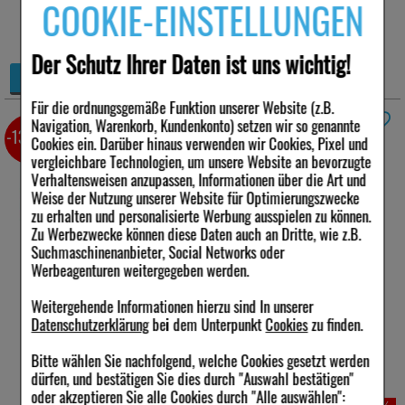
COOKIE-EINSTELLUNGEN
25%
60 St
Der Schutz Ihrer Daten ist uns wichtig!
+
Details
−
Für die ordnungsgemäße Funktion unserer Website (z.B.
Navigation, Warenkorb, Kundenkonto) setzen wir so genannte
BION3 Energy Tabletten
30 St
-13,5%
Cookies ein. Darüber hinaus verwenden wir Cookies, Pixel und
vergleichbare Technologien, um unsere Website an bevorzugte
Anbieter:
WICK Pharma -
Verhaltensweisen anzupassen, Informationen über die Art und
Zweigniederlassung der
Weise der Nutzung unserer Website für Optimierungszwecke
Procter & Gamble GmbH
Menge:
30
St
/ 35,6 g
zu erhalten und personalisierte Werbung ausspielen zu können.
Darreichungsform:
Zu Werbezwecke können diese Daten auch an Dritte, wie z.B.
Tabletten
Suchmaschinenanbieter, Social Networks oder
PZN:
18010737
Werbeagenturen weitergegeben werden.
14,70 €
Weitergehende Informationen hierzu sind In unserer
UVP:
16,99 €
³
Datenschutzerklärung
bei dem Unterpunkt
Cookies
zu finden.
inkl. MwSt zzgl.
Versand
412,92 €
pro 1 kg
Bitte wählen Sie nachfolgend, welche Cookies gesetzt werden
sofort lieferbar
dürfen, und bestätigen Sie dies durch "Auswahl bestätigen"
Alternative Packungsgrößen:
oder akzeptieren Sie alle Cookies durch "Alle auswählen":