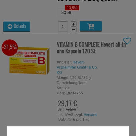
13,5%
30 St
+
Details
−
VITAMIN B COMPLETE Hevert all-in-
-31,5%
one Kapseln
120 St
Anbieter:
Hevert-
Arzneimittel GmbH & Co.
KG
Menge:
120
St
/ 82 g
Darreichungsform:
Kapseln
PZN:
19214755
29,17 €
UVP:
42,51 €
³
inkl. MwSt zzgl.
Versand
355,73 €
pro 1 kg
sofort lieferbar
Alternative Packungsgrößen: