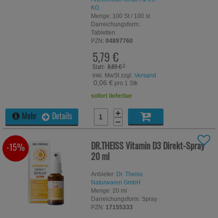
KG
Menge:
100
St
/ 100 st
Darreichungsform:
Tabletten
PZN:
04897760
5,79 €
Statt:
8,89 €
²
inkl. MwSt zzgl.
Versand
0,06 €
pro 1 Stk
sofort lieferbar
+
Mehr
Details
−
DR.THEISS Vitamin D3 Direkt-Spray
-15%
20 ml
Anbieter:
Dr. Theiss
Naturwaren GmbH
Menge:
20
ml
Darreichungsform:
Spray
PZN:
17155333