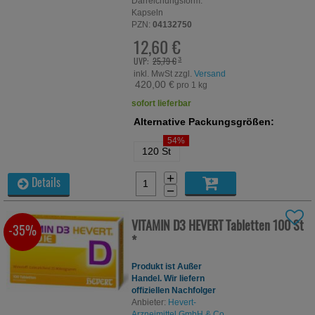
Darreichungsform:
Kapseln
PZN:
04132750
12,60 €
UVP:
25,79 €
³
inkl. MwSt zzgl.
Versand
420,00 €
pro 1 kg
sofort lieferbar
Alternative Packungsgrößen:
54%
120 St
+
Details
−
VITAMIN D3 HEVERT Tabletten
100 St
-35%
*
Produkt ist Außer
Handel. Wir liefern
offiziellen Nachfolger
Anbieter:
Hevert-
Arzneimittel GmbH & Co.