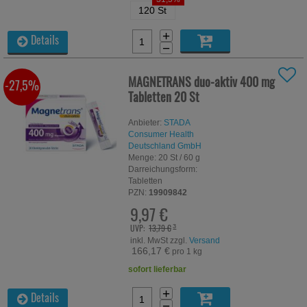
beachten Sie, dass Daten hierfür teilweise an Dritte wie z.B.
120 St
Google oder soziale Medien übertragen werden.
+
Details
−
MAGNETRANS duo-aktiv 400 mg
-27,5%
Tabletten
20 St
Anbieter:
STADA
Consumer Health
Deutschland GmbH
Menge:
20
St
/ 60 g
Darreichungsform:
Tabletten
PZN:
19909842
9,97 €
UVP:
13,79 €
³
inkl. MwSt zzgl.
Versand
166,17 €
pro 1 kg
sofort lieferbar
+
Details
−