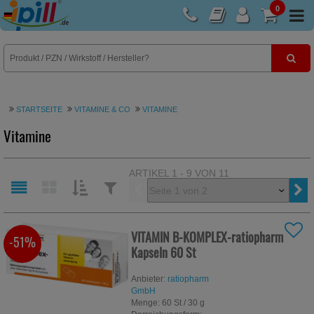
0
E-Rezept
STARTSEITE
VITAMINE & CO
VITAMINE
Vitamine
ARTIKEL 1 - 9 VON 11
Vorherige
SORTIEREN
FILTERN
NACH:
NACH:
VITAMIN B-KOMPLEX-ratiopharm
-51%
Kapseln
60 St
Anbieter:
ratiopharm
GmbH
Menge:
60
St
/ 30 g