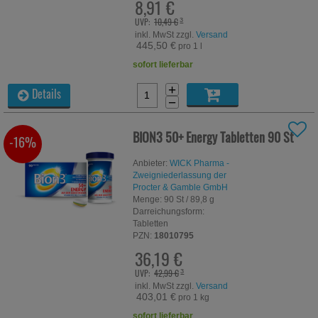
8,91 €
UVP:
10,49 €
³
inkl. MwSt zzgl.
Versand
445,50 €
pro 1 l
sofort lieferbar
+
Details
−
BION3 50+ Energy Tabletten
90 St
-16%
Anbieter:
WICK Pharma -
Zweigniederlassung der
Procter & Gamble GmbH
Menge:
90
St
/ 89,8 g
Darreichungsform:
Tabletten
PZN:
18010795
36,19 €
UVP:
42,99 €
³
inkl. MwSt zzgl.
Versand
403,01 €
pro 1 kg
sofort lieferbar