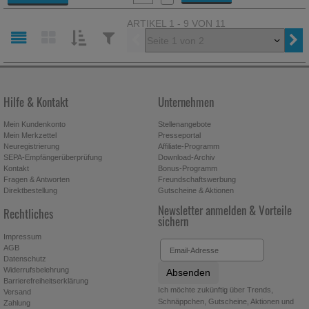
ARTIKEL 1 - 9 VON 11
Vorherige
SORTIEREN
FILTERN
NACH:
NACH:
Hilfe & Kontakt
Unternehmen
Mein Kundenkonto
Stellenangebote
Mein Merkzettel
Presseportal
Neuregistrierung
Affiliate-Programm
SEPA-Empfängerüberprüfung
Download-Archiv
Kontakt
Bonus-Programm
Fragen & Antworten
Freundschaftswerbung
Direktbestellung
Gutscheine & Aktionen
Newsletter anmelden & Vorteile
Rechtliches
sichern
Impressum
AGB
Datenschutz
Widerrufsbelehrung
Absenden
Barrierefreiheitserklärung
Ich möchte zukünftig über Trends,
Versand
Schnäppchen, Gutscheine, Aktionen und
Zahlung