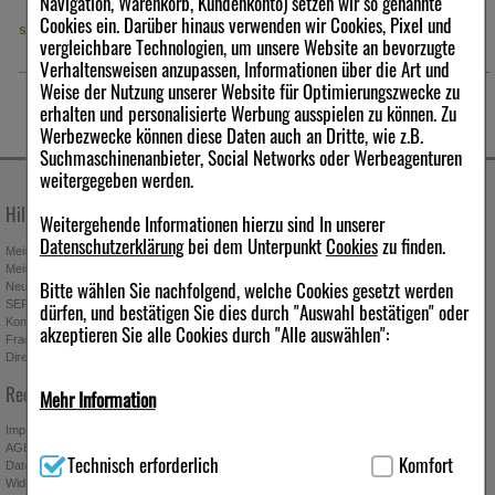
Navigation, Warenkorb, Kundenkonto) setzen wir so genannte
Cookies ein. Darüber hinaus verwenden wir Cookies, Pixel und
sofort lieferbar
sofort lieferbar
vergleichbare Technologien, um unsere Website an bevorzugte
Verhaltensweisen anzupassen, Informationen über die Art und
Weise der Nutzung unserer Website für Optimierungszwecke zu
erhalten und personalisierte Werbung ausspielen zu können. Zu
Werbezwecke können diese Daten auch an Dritte, wie z.B.
Suchmaschinenanbieter, Social Networks oder Werbeagenturen
weitergegeben werden.
Hilfe & Kontakt
Unternehmen
Weitergehende Informationen hierzu sind In unserer
Datenschutzerklärung
bei dem Unterpunkt
Cookies
zu finden.
Mein Kundenkonto
Stellenangebote
Mein Merkzettel
Presseportal
Bitte wählen Sie nachfolgend, welche Cookies gesetzt werden
Neuregistrierung
Affiliate-Programm
SEPA-Empfängerüberprüfung
Download-Archiv
dürfen, und bestätigen Sie dies durch "Auswahl bestätigen" oder
Kontakt
Bonus-Programm
akzeptieren Sie alle Cookies durch "Alle auswählen":
Fragen & Antworten
Freundschaftswerbung
Direktbestellung
Gutscheine & Aktionen
Newsletter anmelden & Vorteile
Rechtliches
Mehr Information
sichern
Impressum
Technisch Notwendig:
Hierbei handelt es sich um Cookies, die
AGB
Technisch erforderlich
Komfort
für die Grundfunktionen unserer Website notwendig sind (z.B.
Datenschutz
Navigation, Warenkorb, Kundenkonto), weshalb auf diese nicht
Widerrufsbelehrung
Absenden