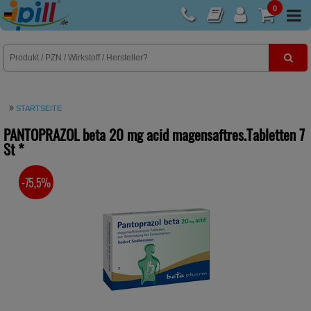
0
E-Rezept
STARTSEITE
PANTOPRAZOL beta 20 mg acid magensaftres.Tabletten
7
St
*
-75,5%
SIE SPAREN