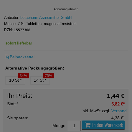
Abbildung ähnlich
Anbieter:
betapharm Arzneimittel GmbH
Menge:
7
St
Tabletten, magensaftresistent
PZN:
15577308
sofort lieferbar
Beipackzettel
Alternative Packungsgrößen:
34%
75%
10 St
*
14 St
*
Ihr Preis:
1,44 €
Statt:
²
5,82 €
²
inkl. MwSt zzgl.
Versand
Sie sparen:
4,38 €
¹
In den Warenkorb
Menge: