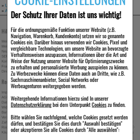
»
Unsere AGB im PDF-Format
»
AGB Bonusprogramm
Der Schutz Ihrer Daten ist uns wichtig!
Für die ordnungsgemäße Funktion unserer Website (z.B.
Hilfe & Kontakt
Unternehmen
Navigation, Warenkorb, Kundenkonto) setzen wir so genannte
Cookies ein. Darüber hinaus verwenden wir Cookies, Pixel und
Mein Kundenkonto
Stellenangebote
vergleichbare Technologien, um unsere Website an bevorzugte
Mein Merkzettel
Presseportal
Neuregistrierung
Affiliate-Programm
Verhaltensweisen anzupassen, Informationen über die Art und
SEPA-Empfängerüberprüfung
Download-Archiv
Weise der Nutzung unserer Website für Optimierungszwecke
Kontakt
Bonus-Programm
zu erhalten und personalisierte Werbung ausspielen zu können.
Fragen & Antworten
Freundschaftswerbung
Zu Werbezwecke können diese Daten auch an Dritte, wie z.B.
Direktbestellung
Gutscheine & Aktionen
Suchmaschinenanbieter, Social Networks oder
Newsletter anmelden & Vorteile
Rechtliches
sichern
Werbeagenturen weitergegeben werden.
Impressum
Weitergehende Informationen hierzu sind In unserer
AGB
Datenschutz
Datenschutzerklärung
bei dem Unterpunkt
Cookies
zu finden.
Widerrufsbelehrung
Absenden
Barrierefreiheitserklärung
Bitte wählen Sie nachfolgend, welche Cookies gesetzt werden
Ich möchte zukünftig über Trends,
Versand
dürfen, und bestätigen Sie dies durch "Auswahl bestätigen"
Schnäppchen, Gutscheine, Aktionen und
Zahlung
Angebote der ipill Versandapotheke per E-
Rücknahmebedingungen
oder akzeptieren Sie alle Cookies durch "Alle auswählen":
Käuferschutz
Mail informiert werden. Diese Einwilligung
kann jederzeit widerrufen werden.