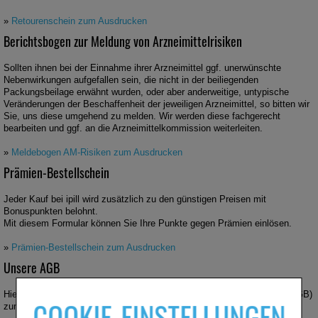
»
Retourenschein zum Ausdrucken
Berichtsbogen zur Meldung von Arzneimittelrisiken
Sollten ihnen bei der Einnahme ihrer Arzneimittel ggf. unerwünschte
Nebenwirkungen aufgefallen sein, die nicht in der beiliegenden
Packungsbeilage erwähnt wurden, oder aber anderweitige, untypische
Veränderungen der Beschaffenheit der jeweiligen Arzneimittel, so bitten wir
Sie, uns diese umgehend zu melden. Wir werden diese fachgerecht
bearbeiten und ggf. an die Arzneimittelkommission weiterleiten.
»
Meldebogen AM-Risiken zum Ausdrucken
Prämien-Bestellschein
Jeder Kauf bei ipill wird zusätzlich zu den günstigen Preisen mit
Bonuspunkten belohnt.
Mit diesem Formular können Sie Ihre Punkte gegen Prämien einlösen.
»
Prämien-Bestellschein zum Ausdrucken
Unsere AGB
Hier finden Sie unsere aktuellen Allgemeinen Geschäftsbedingungen (AGB)
COOKIE-EINSTELLUNGEN
zum Herunterladen oder Abspeichern.