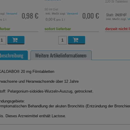
120
St
Tabletten
90
ml
Gel
0,98 €
0,00 €
zzgl.
Versand
inkl. MwSt zzgl.
Versand
Statt:
24,97 €
²
inkl. MwSt zzgl.
V
0,00 €
o 1 l
pro 1 l
eferbar
sofort lieferbar
derzeit nicht l
beschreibung
Weitere Artikelinformationen:
ALOABO® 20 mg Filmtabletten
rwachsene und Heranwachsende über 12 Jahre
toff: Pelargonium-sidoides-Wurzeln-Auszug, getrocknet.
dungsgebiete:
ymptomatischen Behandlung der akuten Bronchitis (Entzündung der Bronchien
is. Dieses Arzneimittel enthält Lactose.