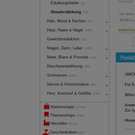
20
St
Filmtabletten
90
ml
Gel
Erkältungsbäder
(2)
Abwehrstärkung
(18)
3,98 €
inkl. MwSt 
UVP:
10,42 €
³
inkl. MwSt zzgl.
Versand
10,89 €
pr
Hals, Mund & Rachen
(47)
Haut, Haare & Nägel
sofort lieferbar
sofort li
(386)
Gewichtsreduktion
(10)
Magen, Darm, Leber
(376)
Produkt
Niere, Blase & Prostata
(34)
Raucherentwöhnung
(39)
UMCK
Schmerzen
(161)
Nerven & Konzentration
Für E
(82)
Herz, Kreislauf & Gefäße
(136)
Wirks
Anwen
Markenshops
(17354)
Zur s
Themenshops
(748)
Hinwe
Hersteller
(6322)
Geschenkideen
(92)