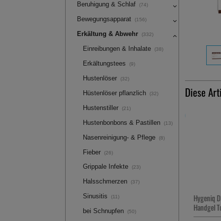
Beruhigung & Schlaf
(74)
Bewegungsapparat
(156)
Erkältung & Abwehr
(332)
Einreibungen & Inhalate
(38)
Erkältungstees
(9)
Hustenlöser
(32)
Diese Art
Hüstenlöser pflanzlich
(32)
Hustenstiller
(21)
-62%
Hustenbonbons & Pastillen
(13)
Nasenreinigung- & Pflege
(8)
Fieber
(26)
Grippale Infekte
(23)
Halsschmerzen
(37)
Sinusitis
IBU-1A Pharma Grippal 200
Hygeniq D
(11)
mg/30 mg Filmtabletten
Handgel T
bei Schnupfen
(50)