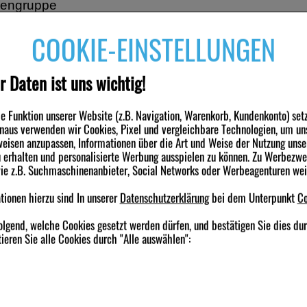
engruppe
toranzien, exkl. Kombinationen mit Antitussiva
COOKIE-EINSTELLUNGEN
r Daten ist uns wichtig!
 Funktion unserer Website (z.B. Navigation, Warenkorb, Kundenkonto) set
nden haben ebenfalls folgende Produkte gekauft
inaus verwenden wir Cookies, Pixel und vergleichbare Technologien, um un
eisen anzupassen, Informationen über die Art und Weise der Nutzung unse
erhalten und personalisierte Werbung ausspielen zu können. Zu Werbezw
-49,5%
-19%
wie z.B. Suchmaschinenanbieter, Social Networks oder Werbeagenturen we
ionen hierzu sind In unserer
Datenschutzerklärung
bei dem Unterpunkt
Co
olgend, welche Cookies gesetzt werden dürfen, und bestätigen Sie dies du
ieren Sie alle Cookies durch "Alle auswählen":
AD C Hartkapseln
NASENSPRAY-ratiopharm
GELOMYRTOL fo
Erwachsene kons.frei
magensaftresis
Weichkapseln
ierbei handelt es sich um Cookies, die für die Grundfunktionen unserer W
apseln
15
ml
Nasenspray
100
St
magensaft