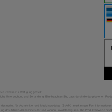
tive Zwecke zur Verfügung gestellt.
rztliche Untersuchung und Behandlung. Bitte beachten Sie, dass durch die dargebotenen Prod
sinstitut für Arzneimittel und Medizinprodukte (BfArM) anerkannten Fachinformationen de
ung des Artikels/Arzneimittels dar und können unvollständig sein. Die Produkthinweise erse