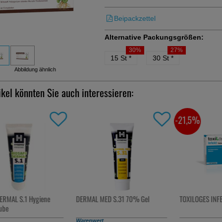
Beipackzettel
Alternative Packungsgrößen:
30%
27%
15 St
*
30 St
*
Abbildung ähnlich
ikel könnten Sie auch interessieren:
-21,5%
ERMAL S.1 Hygiene
DERMAL MED S.31 70% Gel
TOXILOGES INFE
ube
gratis mitbestellbar ab 20 €
Warenwert