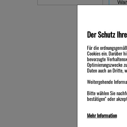
War
Expek
Der Schutz Ihre
Für die ordnungsgemäße
Andere Ku
Cookies ein. Darüber h
bevorzugte Verhaltensw
Optimierungszwecke zu 
-25,5%
-44%
Daten auch an Dritte, 
Weitergehende Informat
Bitte wählen Sie nachf
bestätigen" oder akzept
SINUPRET forte überzogene
GRIPPOST
Mehr Information
Tabletten
Technisch Notwendig:
H
100
St
Tabletten, überzogen
24
St
Hartk