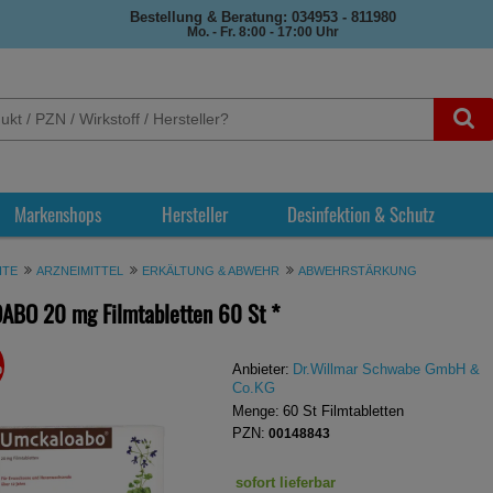
Bestellung & Beratung: 034953 - 811980
Mo. - Fr. 8:00 - 17:00 Uhr
Markenshops
Hersteller
Desinfektion & Schutz
ITE
ARZNEIMITTEL
ERKÄLTUNG & ABWEHR
ABWEHRSTÄRKUNG
BO 20 mg Filmtabletten
60 St
*
%
REN
Anbieter:
Dr.Willmar Schwabe GmbH &
Co.KG
Menge:
60
St
Filmtabletten
PZN:
00148843
sofort lieferbar