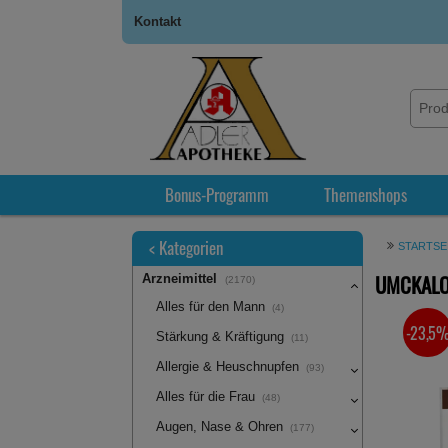
Kontakt
Bonus-Programm
Themenshops
<
Kategorien
STARTSE
UMCKALOA
Arzneimittel
(2170)
Alles für den Mann
(4)
-23,5
SIE SPA
Stärkung & Kräftigung
(11)
Allergie & Heuschnupfen
(93)
Alles für die Frau
(48)
Augen, Nase & Ohren
(177)