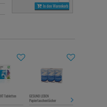
In den Warenkorb
-44,5%
KT Tabletten
GESUND LEBEN
WICK MediNait Erkäl
Papiertaschentücher
für die Nacht