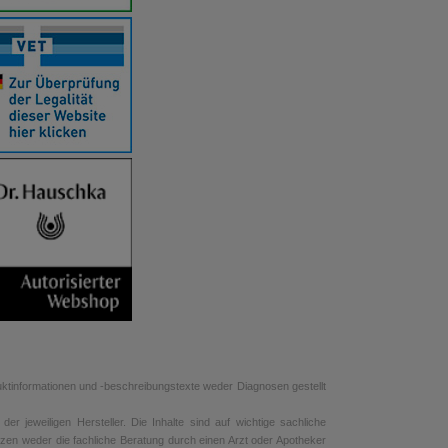
uktinformationen und -beschreibungstexte weder Diagnosen gestellt
r jeweiligen Hersteller. Die Inhalte sind auf wichtige sachliche
tzen weder die fachliche Beratung durch einen Arzt oder Apotheker