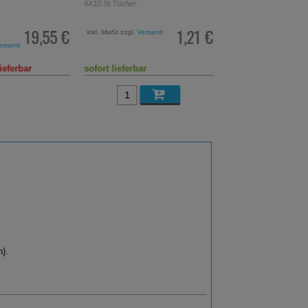
6X10
St
Tücher
90
ml
Sirup
19,55 €
1,21 €
inkl. MwSt zzgl.
Versand
Statt:
16,99 €
²
ersand
inkl. MwSt zzgl.
Versand
104,33 €
pro 1 l
ieferbar
sofort lieferbar
sofort lieferbar
).