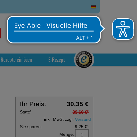
0
Service
Anmelden
Warenkorb
Rezepte einlösen
E-Rezept
Ihr Preis:
30,35 €
Statt:
²
39,60 €
²
inkl. MwSt zzgl.
Versand
Sie sparen:
9,25 €
¹
Menge: