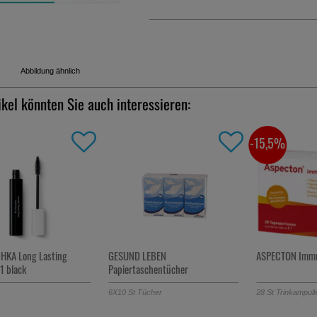
Abbildung ähnlich
ikel könnten Sie auch interessieren:
-15,5%
HKA Long Lasting
GESUND LEBEN
ASPECTON Immu
1 black
Papiertaschentücher
6X10
St
Tücher
28
St
Trinkampull