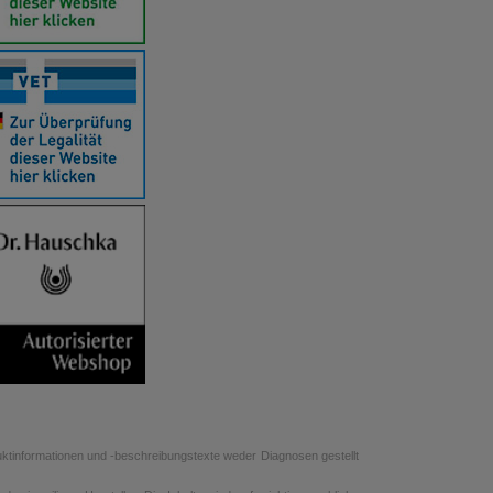
uktinformationen und -beschreibungstexte weder Diagnosen gestellt