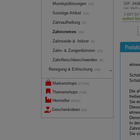
34,69 €
UVP:
41,95 €
UVP:
24,0
³
Mundspüllösungen
(10)
inkl. MwSt zzgl.
Versand
inkl. MwSt 
Sonstige Artikel
(13)
1.156,33 €
2.687,50
pro 1 l
sofort lieferbar
sofort li
Zahnaufhellung
(2)
Zahncremes
(34)
Zahnseide & -hölzer
(6)
Produkt
Zahn- & Zungenbürsten
(22)
Zahnfleischbeschwerden
(8)
elme
Reinigung & Erfrischung
(39)
Schüt
Schüt
Markenshops
(17354)
Die e
Themenshops
(748)
freil
Hersteller
(6322)
Sie e
Diese
Geschenkideen
(92)
elmex
Dieser
In de
Zahns
Sie s