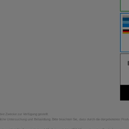
tive Zwecke zur Verfügung gestellt.
rztliche Untersuchung und Behandlung. Bitte beachten Sie, dass durch die dargebotenen Prod