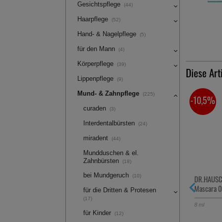
Gesichtspflege
(44)
Haarpflege
(52)
Hand- & Nagelpflege
(5)
für den Mann
(4)
Körperpflege
(39)
Diese Art
Lippenpflege
(9)
Mund- & Zahnpflege
(225)
-17,5%
-10,5%
curaden
(3)
Interdentalbürsten
(24)
miradent
(44)
Mundduschen & el.
Zahnbürsten
(18)
bei Mundgeruch
(10)
EUCERIN Anti-Pigment Teint
DR.HAUSC
perfektionierend.Serum
Mascara 0
für die Dritten & Protesen
(17)
30
ml
Konzentrat
8
ml
für Kinder
(12)