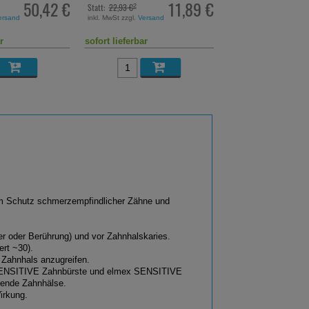
50,42 €
11,89 €
Statt:
22,93 €
UVP:
11,97 €
²
³
ersand
inkl. MwSt zzgl.
Versand
inkl. MwSt zzgl.
Versand
r
sofort lieferbar
sofort lieferbar
um Schutz schmerzempfindlicher Zähne und
er oder Berührung) und vor Zahnhalskaries.
rt ~30).
 Zahnhals anzugreifen.
 SENSITIVE Zahnbürste und elmex SENSITIVE
gende Zahnhälse.
irkung.