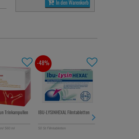
In den Warenkorb
-48%
-54%
n Trinkampullen
IBU-LYSINHEXAL Filmtabletten
RATIOGRIPPAL 200 
Filmtabletten
en
/ 560 ml
50
St
Filmtabletten
20
St
Filmtabletten