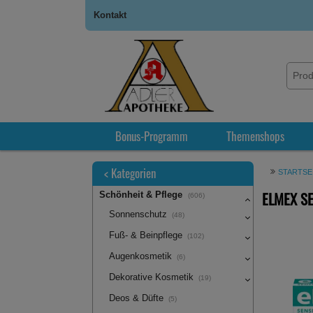
Kontakt
Bonus-Programm
Themenshops
<
Kategorien
STARTSE
ELMEX SE
Schönheit & Pflege
(606)
Sonnenschutz
(48)
Fuß- & Beinpflege
(102)
Augenkosmetik
(6)
Dekorative Kosmetik
(19)
Deos & Düfte
(5)