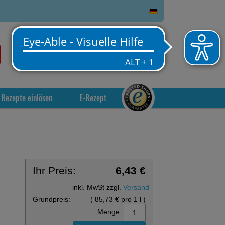
0
Service
Anmelden
Warenkorb
Rezepte einlösen
E-Rezept
Ihr Preis:
6,43 €
inkl. MwSt zzgl.
Versand
Grundpreis:
(
85,73 €
pro 1 l
)
Menge: