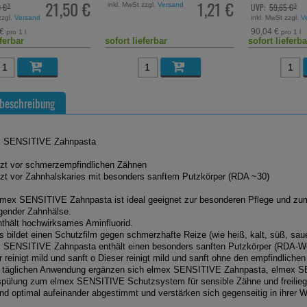
21,50 €
1,21 €
inkl. MwSt zzgl.
Versand
0 €
UVP:
59,65 €
³
³
zzgl.
Versand
inkl. MwSt zzgl.
V
 €
90,04 €
pro 1 l
pro 1 l
eferbar
sofort lieferbar
sofort lieferba
beschreibung
x SENSITIVE Zahnpasta
zt vor schmerzempfindlichen Zähnen
zt vor Zahnhalskaries mit besonders sanftem Putzkörper (RDA ~30)
lmex SENSITIVE Zahnpasta ist ideal geeignet zur besonderen Pflege und z
iegender Zahnhälse.
nthält hochwirksames Aminfluorid.
s bildet einen Schutzfilm gegen schmerzhafte Reize (wie heiß, kalt, süß, sau
 SENSITIVE Zahnpasta enthält einen besonders sanften Putzkörper (RDA-We
 reinigt mild und sanft o
Dieser reinigt mild und sanft ohne den empfindlichen
r täglichen Anwendung ergänzen sich elmex SENSITIVE Zahnpasta, elmex
pülung zum elmex SENSITIVE Schutzsystem für sensible Zähne und freilie
ind optimal aufeinander abgestimmt und verstärken sich gegenseitig in ihrer W