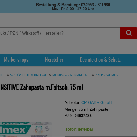
Bestellung & Beratung: 034953 - 811980
Mo. - Fr. 8:00 - 17:00 Uhr
Markenshops
Hersteller
Desinfektion & Schutz
ITE
SCHÖNHEIT & PFLEGE
MUND- & ZAHNPFLEGE
ZAHNCREMES
NSITIVE Zahnpasta m.Faltsch.
75 ml
Anbieter:
CP GABA GmbH
Menge:
75
ml
Zahnpaste
PZN:
04637438
sofort lieferbar