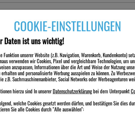
engruppe
COOKIE-EINSTELLUNGEN
asten, Mundwässer, Spüllösungen
r Daten ist uns wichtig!
 Funktion unserer Website (z.B. Navigation, Warenkorb, Kundenkonto) set
nden haben ebenfalls folgende Produkte gekauft
inaus verwenden wir Cookies, Pixel und vergleichbare Technologien, um un
eisen anzupassen, Informationen über die Art und Weise der Nutzung unse
erhalten und personalisierte Werbung ausspielen zu können. Zu Werbezw
-49,5%
-55%
wie z.B. Suchmaschinenanbieter, Social Networks oder Werbeagenturen we
ionen hierzu sind In unserer
Datenschutzerklärung
bei dem Unterpunkt
Co
olgend, welche Cookies gesetzt werden dürfen, und bestätigen Sie dies du
ieren Sie alle Cookies durch "Alle auswählen":
npasta m.Faltschachtel
NASENSPRAY-ratiopharm
PARACETAMOL-r
Erwachsene kons.frei
mg Tabletten