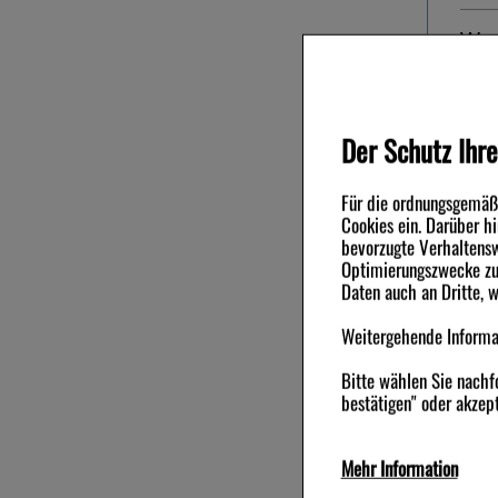
War
Zahnp
Der Schutz Ihre
Für die ordnungsgemäße
Andere Ku
Cookies ein. Darüber h
bevorzugte Verhaltensw
Optimierungszwecke zu 
-29%
Daten auch an Dritte, 
Weitergehende Informat
Bitte wählen Sie nachf
bestätigen" oder akzept
ELMEX GELEE
ELMEX Zah
Mehr Information