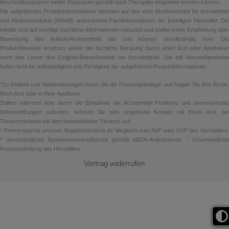
beschreibungstexte weder Diagnosen gestellt noch Therapien eingeleitet werden können.
Die aufgeführten Produktinformationen beruhen auf den vom Bundesinstitut für Arzneimittel
und Medizinprodukte (BfArM) anerkannten Fachinformationen der jeweiligen Hersteller. Die
Inhalte sind auf wichtige sachliche Informationen reduziert und stellen keine Empfehlung oder
Bewerbung des Artikels/Arzneimittels dar und können unvollständig sein. Die
Produkthinweise ersetzen weder die fachliche Beratung durch einen Arzt oder Apotheker
noch das Lesen des Original-Beipackzettels bei Arzneimitteln. Die ipill Versandapotheke
haftet nicht für Vollständigkeit und Richtigkeit der aufgeführten Produktinformationen.
*Zu Risiken und Nebenwirkungen lesen Sie die Packungsbeilage und fragen Sie Ihre Ärztin,
Ihren Arzt oder in Ihrer Apotheke.
Sollten während oder durch die Einnahme der Arzneimittel Probleme und unerwünschte
Nebenwirkungen auftreten, nehmen Sie bitte umgehend Kontakt mit Ihrem Arzt, bei
Tierarzneimitteln mit dem behandelnden Tierarzt, auf.
¹ Preisersparnis unseres Angebotspreises im Vergleich zum AVP oder UVP des Herstellers.
² Unverbindlicher Apothekenverkaufspreis gemäß ABDA-Artikelstamm. ³ Unverbindliche
Preisempfehlung des Herstellers.
Vertrag widerrufen