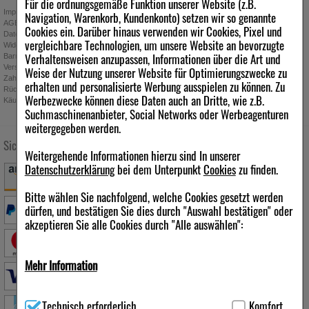
Für die ordnungsgemäße Funktion unserer Website (z.B.
Impressum
Navigation, Warenkorb, Kundenkonto) setzen wir so genannte
AGB
Cookies ein. Darüber hinaus verwenden wir Cookies, Pixel und
Datenschutz
vergleichbare Technologien, um unsere Website an bevorzugte
Widerrufsbelehrung
Absenden
Verhaltensweisen anzupassen, Informationen über die Art und
Barrierefreiheitserklärung
Ich möchte zukünftig über Trends,
Versand
Weise der Nutzung unserer Website für Optimierungszwecke zu
Schnäppchen, Gutscheine, Aktionen und
Zahlung
erhalten und personalisierte Werbung ausspielen zu können. Zu
Angebote der ipill Versandapotheke per E-
Rücknahmebedingungen
Werbezwecke können diese Daten auch an Dritte, wie z.B.
Käuferschutz
Mail informiert werden. Diese Einwilligung
Suchmaschinenanbieter, Social Networks oder Werbeagenturen
kann jederzeit widerrufen werden.
weitergegeben werden.
Sichere Zahlung
Versandarten
Folgen Sie uns
Weitergehende Informationen hierzu sind In unserer
Datenschutzerklärung
bei dem Unterpunkt
Cookies
zu finden.
Bitte wählen Sie nachfolgend, welche Cookies gesetzt werden
dürfen, und bestätigen Sie dies durch "Auswahl bestätigen" oder
akzeptieren Sie alle Cookies durch "Alle auswählen":
Qualität & Sicherheit
Mehr Information
Technisch Notwendig:
Hierbei handelt es sich um Cookies, die
Technisch erforderlich
Komfort
für die Grundfunktionen unserer Website notwendig sind (z.B.