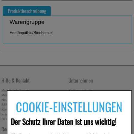
Produktbeschreibung
Warengruppe
Homöopathie/Biochemie
Hilfe & Kontakt
Unternehmen
Mein Kundenkonto
Stellenangebote
Mein Merkzettel
Presseportal
COOKIE-EINSTELLUNGEN
Neuregistrierung
Affiliate-Programm
SEPA-Empfängerüberprüfung
Download-Archiv
Kontakt
Bonus-Programm
Fragen & Antworten
Freundschaftswerbung
Der Schutz Ihrer Daten ist uns wichtig!
Direktbestellung
Gutscheine & Aktionen
Newsletter anmelden & Vorteile
Rechtliches
sichern