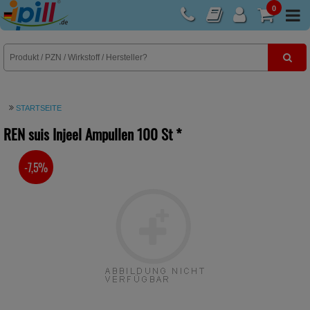
0
E-Rezept
STARTSEITE
REN suis Injeel Ampullen
100 St
*
-7,5%
SIE SPAREN