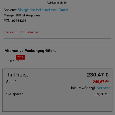
Abbildung ähnlich
Anbieter:
Biologische Heilmittel Heel GmbH
Menge:
100
St
Ampullen
PZN:
00864396
derzeit nicht lieferbar
Alternative Packungsgrößen:
22%
10 St
*
Ihr Preis:
230,47 €
Statt:
²
249,67 €
²
inkl. MwSt zzgl.
Versand
Sie sparen:
19,20 €
¹