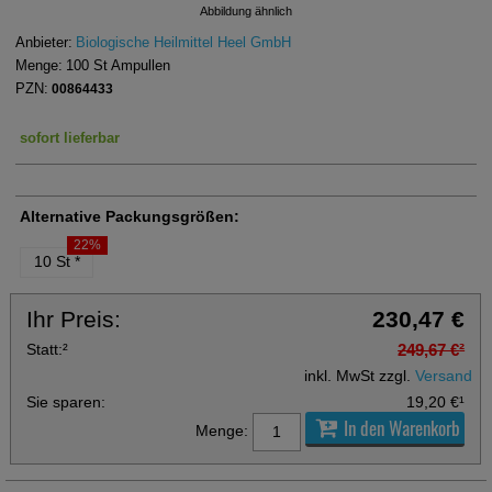
Abbildung ähnlich
Anbieter:
Biologische Heilmittel Heel GmbH
Menge:
100
St
Ampullen
PZN:
00864433
sofort lieferbar
Alternative Packungsgrößen:
22%
10 St
*
Ihr Preis:
230,47 €
Statt:
²
249,67 €
²
inkl. MwSt zzgl.
Versand
Sie sparen:
19,20 €
¹
In den Warenkorb
Menge: