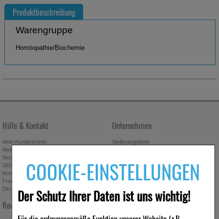
Produktbeschreibung
Warengruppe
Homöopathie/Biochemie
Hilfe & Kontakt
Unternehmen
Mein Kundenkonto
Stellenangebote
Mein Merkzettel
Presseportal
Neuregistrierung
Affiliate-Programm
COOKIE-EINSTELLUNGEN
SEPA-Empfängerüberprüfung
Download-Archiv
Kontakt
Bonus-Programm
Fragen & Antworten
Freundschaftswerbung
Direktbestellung
Gutscheine & Aktionen
Der Schutz Ihrer Daten ist uns wichtig!
Newsletter anmelden & Vorteile
Rechtliches
sichern
Für die ordnungsgemäße Funktion unserer Website (z.B.