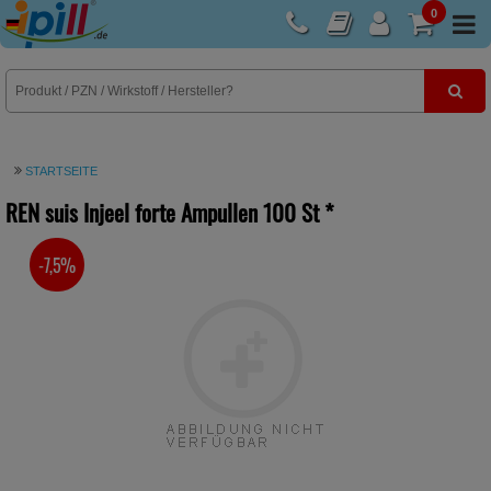
0
E-Rezept
STARTSEITE
REN suis Injeel forte Ampullen
100 St
*
-7,5%
SIE SPAREN