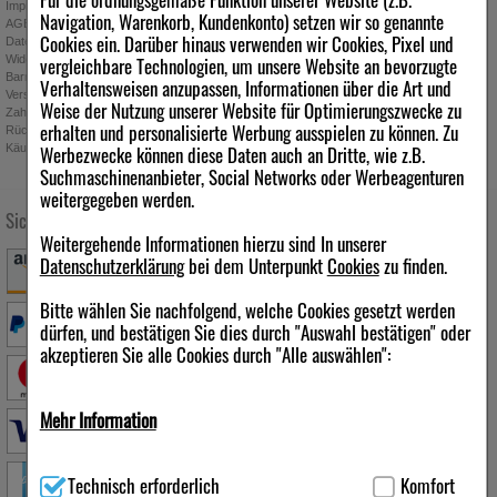
Impressum
Navigation, Warenkorb, Kundenkonto) setzen wir so genannte
AGB
Cookies ein. Darüber hinaus verwenden wir Cookies, Pixel und
Datenschutz
Widerrufsbelehrung
vergleichbare Technologien, um unsere Website an bevorzugte
Absenden
Barrierefreiheitserklärung
Verhaltensweisen anzupassen, Informationen über die Art und
Ich möchte zukünftig über Trends,
Versand
Weise der Nutzung unserer Website für Optimierungszwecke zu
Schnäppchen, Gutscheine, Aktionen und
Zahlung
erhalten und personalisierte Werbung ausspielen zu können. Zu
Angebote der ipill Versandapotheke per E-
Rücknahmebedingungen
Käuferschutz
Mail informiert werden. Diese Einwilligung
Werbezwecke können diese Daten auch an Dritte, wie z.B.
kann jederzeit widerrufen werden.
Suchmaschinenanbieter, Social Networks oder Werbeagenturen
weitergegeben werden.
Sichere Zahlung
Versandarten
Folgen Sie uns
Weitergehende Informationen hierzu sind In unserer
Datenschutzerklärung
bei dem Unterpunkt
Cookies
zu finden.
Bitte wählen Sie nachfolgend, welche Cookies gesetzt werden
dürfen, und bestätigen Sie dies durch "Auswahl bestätigen" oder
akzeptieren Sie alle Cookies durch "Alle auswählen":
Qualität & Sicherheit
Mehr Information
Technisch Notwendig:
Hierbei handelt es sich um Cookies, die
Technisch erforderlich
Komfort
für die Grundfunktionen unserer Website notwendig sind (z.B.