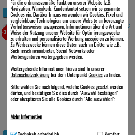
Für die ordnungsgemäße Funktion unserer Website (z.B.
Navigation, Warenkorb, Kundenkonto) setzen wir so genannte
+
Details
Cookies ein. Darüber hinaus verwenden wir Cookies, Pixel und
−
vergleichbare Technologien, um unsere Website an bevorzugte
Verhaltensweisen anzupassen, Informationen über die Art und
BRONCHOFORTON Salbe
100 g
*
-32,5%
Weise der Nutzung unserer Website für Optimierungszwecke
zu erhalten und personalisierte Werbung ausspielen zu können.
Anbieter:
STADA
Zu Werbezwecke können diese Daten auch an Dritte, wie z.B.
Consumer Health
Suchmaschinenanbieter, Social Networks oder
Deutschland GmbH
Werbeagenturen weitergegeben werden.
Menge:
100
g
Darreichungsform:
Salbe
Weitergehende Informationen hierzu sind In unserer
PZN:
07269952
Datenschutzerklärung
bei dem Unterpunkt
Cookies
zu finden.
13,84 €
Statt:
20,48 €
²
Bitte wählen Sie nachfolgend, welche Cookies gesetzt werden
inkl. MwSt zzgl.
Versand
dürfen, und bestätigen Sie dies durch "Auswahl bestätigen"
138,40 €
pro 1 kg
oder akzeptieren Sie alle Cookies durch "Alle auswählen":
sofort lieferbar
Alternative Packungsgrößen:
Mehr Information
30%
40 g
*
Technisch Notwendig:
Hierbei handelt es sich um Cookies, die
+
Technisch erforderlich
Komfort
für die Grundfunktionen unserer Website notwendig sind (z.B.
Details