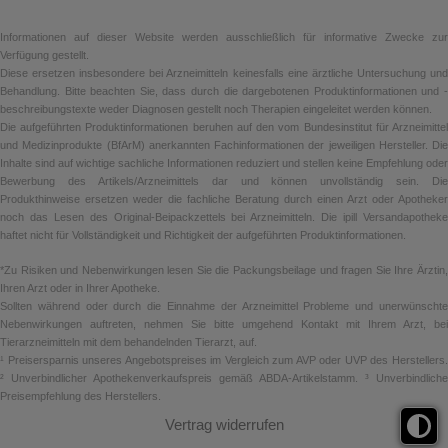
Informationen auf dieser Website werden ausschließlich für informative Zwecke zur
Verfügung gestellt.
Diese ersetzen insbesondere bei Arzneimitteln keinesfalls eine ärztliche Untersuchung und
Behandlung. Bitte beachten Sie, dass durch die dargebotenen Produktinformationen und -
beschreibungstexte weder Diagnosen gestellt noch Therapien eingeleitet werden können.
Die aufgeführten Produktinformationen beruhen auf den vom Bundesinstitut für Arzneimittel
und Medizinprodukte (BfArM) anerkannten Fachinformationen der jeweiligen Hersteller. Die
Inhalte sind auf wichtige sachliche Informationen reduziert und stellen keine Empfehlung oder
Bewerbung des Artikels/Arzneimittels dar und können unvollständig sein. Die
Produkthinweise ersetzen weder die fachliche Beratung durch einen Arzt oder Apotheker
noch das Lesen des Original-Beipackzettels bei Arzneimitteln. Die ipill Versandapotheke
haftet nicht für Vollständigkeit und Richtigkeit der aufgeführten Produktinformationen.
*Zu Risiken und Nebenwirkungen lesen Sie die Packungsbeilage und fragen Sie Ihre Ärztin,
Ihren Arzt oder in Ihrer Apotheke.
Sollten während oder durch die Einnahme der Arzneimittel Probleme und unerwünschte
Nebenwirkungen auftreten, nehmen Sie bitte umgehend Kontakt mit Ihrem Arzt, bei
Tierarzneimitteln mit dem behandelnden Tierarzt, auf.
¹ Preisersparnis unseres Angebotspreises im Vergleich zum AVP oder UVP des Herstellers.
² Unverbindlicher Apothekenverkaufspreis gemäß ABDA-Artikelstamm. ³ Unverbindliche
Preisempfehlung des Herstellers.
Vertrag widerrufen