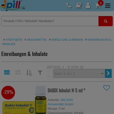
0
E-Rezept
STARTSEITE
ARZNEIMITTEL
ERKÄLTUNG & ABWEHR
EINREIBUNGEN &
INHALATE
Einreibungen & Inhalate
ARTIKEL 1 - 9 VON 38
Vorherige
SORTIEREN
FILTERN
NACH:
NACH:
BABIX Inhalat N
5 ml
*
-29%
Anbieter:
MICKAN
Arzneimittel GmbH
Menge:
5
ml
Darreichungsform:
Inhalat