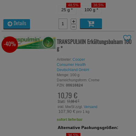
48,5%
38,5%
25 g
*
100 g
*
+
Details
−
TRANSPULMIN Erkältungsbalsam
100
-40%
g
*
Anbieter:
Cooper
Consumer Health
Deutschland GmbH
Menge:
100
g
Darreichungsform:
Creme
PZN:
00616824
10,79 €
Statt:
17,98 €
²
inkl. MwSt zzgl.
Versand
107,90 €
pro 1 kg
sofort lieferbar
Alternative Packungsgrößen:
36,5%