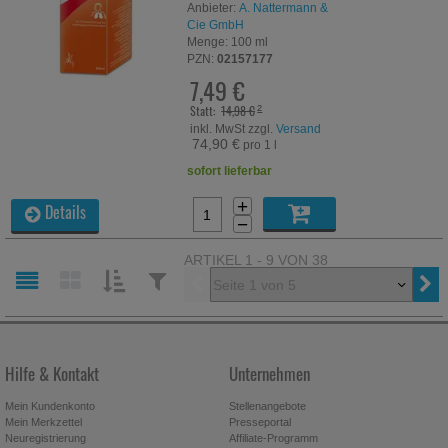
Anbieter:
A. Nattermann &
Cie GmbH
Menge:
100
ml
PZN:
02157177
7,49 €
Statt:
14,98 €
²
inkl. MwSt zzgl.
Versand
74,90 €
pro 1 l
sofort lieferbar
+
Details
−
ARTIKEL 1 - 9 VON 38
Vorherige
SORTIEREN
FILTERN
NACH:
NACH:
Hilfe & Kontakt
Unternehmen
Mein Kundenkonto
Stellenangebote
Mein Merkzettel
Presseportal
Neuregistrierung
Affiliate-Programm