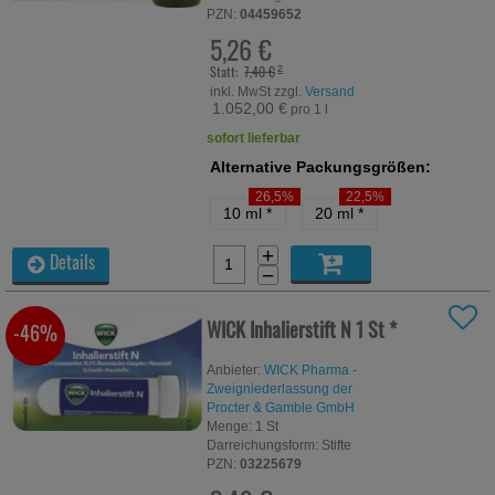
PZN:
04459652
5,26 €
Statt:
7,40 €
²
inkl. MwSt zzgl.
Versand
1.052,00 €
pro 1 l
sofort lieferbar
Alternative Packungsgrößen:
26,5%
22,5%
10 ml
*
20 ml
*
+
Details
−
WICK Inhalierstift N
1 St
*
-46%
Anbieter:
WICK Pharma -
Zweigniederlassung der
Procter & Gamble GmbH
Menge:
1
St
Darreichungsform:
Stifte
PZN:
03225679