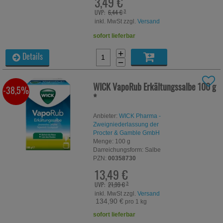
3,49 €
UVP:
6,44 €
³
inkl. MwSt zzgl.
Versand
sofort lieferbar
+
Details
−
WICK VapoRub Erkältungssalbe
100 g
-38,5%
*
Anbieter:
WICK Pharma -
Zweigniederlassung der
Procter & Gamble GmbH
Menge:
100
g
Darreichungsform:
Salbe
PZN:
00358730
13,49 €
UVP:
21,99 €
³
inkl. MwSt zzgl.
Versand
134,90 €
pro 1 kg
sofort lieferbar