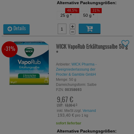
Alternative Packungsgrößen:
48,5%
31%
25 g
*
50 g
*
+
Details
−
WICK VapoRub Erkältungssalbe
50 g
-31%
*
Anbieter:
WICK Pharma -
Zweigniederlassung der
Procter & Gamble GmbH
Menge:
50
g
Darreichungsform:
Salbe
PZN:
00358693
9,67 €
UVP:
13,99 €
³
inkl. MwSt zzgl.
Versand
193,40 €
pro 1 kg
sofort lieferbar
Alternative Packungsgrößen: