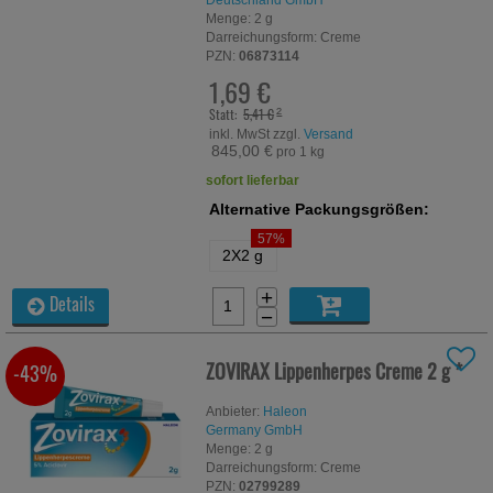
Deutschland GmbH
Menge:
2
g
Darreichungsform:
Creme
PZN:
06873114
1,69 €
Statt:
5,41 €
²
inkl. MwSt zzgl.
Versand
845,00 €
pro 1 kg
sofort lieferbar
Alternative Packungsgrößen:
57%
2X2 g
+
Details
−
ZOVIRAX Lippenherpes Creme
2 g
*
-43%
Anbieter:
Haleon
Germany GmbH
Menge:
2
g
Darreichungsform:
Creme
PZN:
02799289