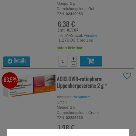
Menge:
5
g
Darreichungsform:
Gel
PZN:
02420953
6,38 €
Statt:
8,95 €
²
inkl. MwSt zzgl.
Versand
1.276,00 €
pro 1 kg
sofort lieferbar
+
Details
−
ACICLOVIR-ratiopharm
-63,5%
Lippenherpescreme
2 g
*
Anbieter:
ratiopharm
GmbH
Menge:
2
g
Darreichungsform:
Creme
PZN:
02286360
1,98 €
UVP:
5,41 €
³