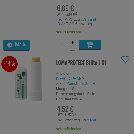
6,89 €
UVP:
12,10 €
³
inkl. MwSt zzgl.
Versand
3.445,00 €
pro 1 kg
sofort lieferbar
+
Details
−
LOMAPROTECT Stifte
1 St
-14%
Anbieter:
INFECTOPHARM
Arzn.u.Consilium GmbH
Menge:
1
St
Darreichungsform:
Stifte
PZN:
04439684
4,52 €
UVP:
5,25 €
³
inkl. MwSt zzgl.
Versand
sofort lieferbar