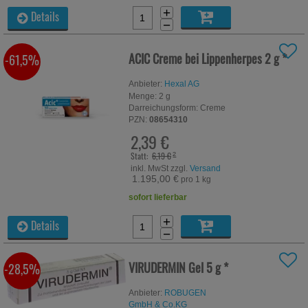
+
Details
−
ACIC Creme bei Lippenherpes
2 g
*
-61,5%
Anbieter:
Hexal AG
Menge:
2
g
Darreichungsform:
Creme
PZN:
08654310
2,39 €
Statt:
6,19 €
²
inkl. MwSt zzgl.
Versand
1.195,00 €
pro 1 kg
sofort lieferbar
+
Details
−
VIRUDERMIN Gel
5 g
*
-28,5%
Anbieter:
ROBUGEN
GmbH & Co.KG