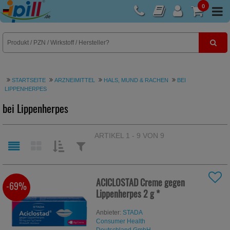
0
E-Rezept
STARTSEITE
ARZNEIMITTEL
HALS, MUND & RACHEN
BEI
LIPPENHERPES
bei Lippenherpes
ARTIKEL 1 - 9 VON 9
SORTIEREN
FILTERN
NACH:
NACH:
ACICLOSTAD Creme gegen
-69%
Lippenherpes
2 g
*
Anbieter:
STADA
Consumer Health