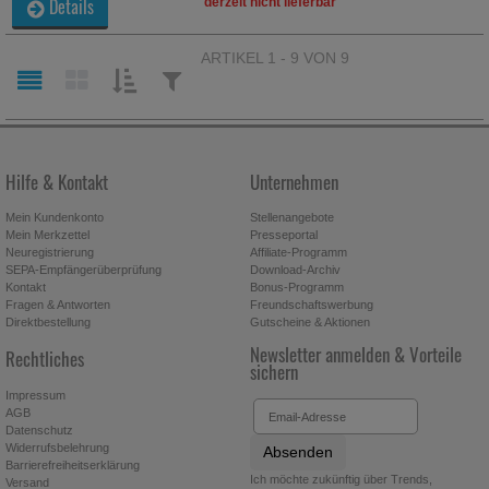
Details
derzeit nicht lieferbar
beachten Sie, dass Daten hierfür teilweise an Dritte wie z.B.
Google oder soziale Medien übertragen werden.
ARTIKEL 1 - 9 VON 9
SORTIEREN
FILTERN
NACH:
NACH:
Hilfe & Kontakt
Unternehmen
Mein Kundenkonto
Stellenangebote
Mein Merkzettel
Presseportal
Neuregistrierung
Affiliate-Programm
SEPA-Empfängerüberprüfung
Download-Archiv
Kontakt
Bonus-Programm
Fragen & Antworten
Freundschaftswerbung
Direktbestellung
Gutscheine & Aktionen
Newsletter anmelden & Vorteile
Rechtliches
sichern
Impressum
AGB
Datenschutz
Widerrufsbelehrung
Absenden
Barrierefreiheitserklärung
Ich möchte zukünftig über Trends,
Versand