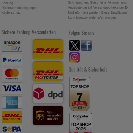
Schnäppchen, Gutscheine, Aktionen und
Zahlung
Angebote der ipill Versandapotheke per E-
Rücknahmebedingungen
Käuferschutz
Mail informiert werden. Diese Einwilligung
kann jederzeit widerrufen werden.
Sichere Zahlung
Versandarten
Folgen Sie uns
Qualität & Sicherheit