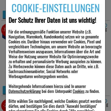
COOKIE-EINSTELLUNGEN
inkl. MwSt zzgl.
Versand
990,00 €
pro 1 kg
Details
derzeit nicht lieferbar
Der Schutz Ihrer Daten ist uns wichtig!
ACICLOBETA Lippenherpes Creme
2 g
-71,5%
Für die ordnungsgemäße Funktion unserer Website (z.B.
*
Navigation, Warenkorb, Kundenkonto) setzen wir so genannte
Cookies ein. Darüber hinaus verwenden wir Cookies, Pixel und
Anbieter:
betapharm
vergleichbare Technologien, um unsere Website an bevorzugte
Arzneimittel GmbH
Verhaltensweisen anzupassen, Informationen über die Art und
Menge:
2
g
Weise der Nutzung unserer Website für Optimierungszwecke
Darreichungsform:
Creme
zu erhalten und personalisierte Werbung ausspielen zu können.
PZN:
07518881
Zu Werbezwecke können diese Daten auch an Dritte, wie z.B.
1,49 €
Suchmaschinenanbieter, Social Networks oder
Statt:
5,22 €
²
Werbeagenturen weitergegeben werden.
inkl. MwSt zzgl.
Versand
745,00 €
pro 1 kg
Weitergehende Informationen hierzu sind In unserer
Details
derzeit nicht lieferbar
Datenschutzerklärung
bei dem Unterpunkt
Cookies
zu finden.
Bitte wählen Sie nachfolgend, welche Cookies gesetzt werden
PENCIVIR bei Lippenherpes Creme
2 g
-28%
dürfen, und bestätigen Sie dies durch "Auswahl bestätigen"
*
oder akzeptieren Sie alle Cookies durch "Alle auswählen":